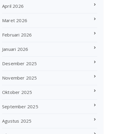
April 2026
Maret 2026
Februari 2026
Januari 2026
Desember 2025
November 2025
Oktober 2025
September 2025
Agustus 2025