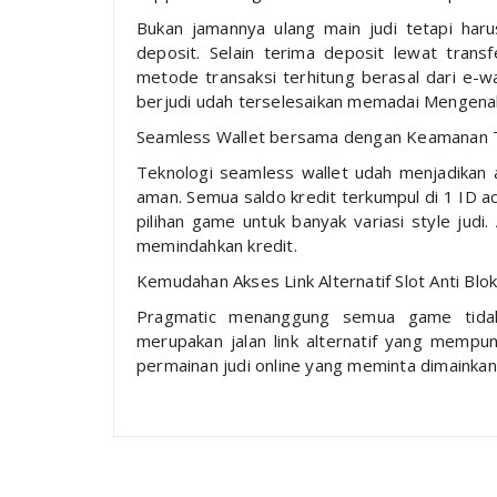
Bukan jamannya ulang main judi tetapi ha
deposit. Selain terima deposit lewat trans
metode transaksi terhitung berasal dari e-wa
berjudi udah terselesaikan memadai Mengen
Seamless Wallet bersama dengan Keamanan 
Teknologi seamless wallet udah menjadikan a
aman. Semua saldo kredit terkumpul di 1 ID ac
pilihan game untuk banyak variasi style jud
memindahkan kredit.
Kemudahan Akses Link Alternatif Slot Anti Blok
Pragmatic menanggung semua game tidak s
merupakan jalan link alternatif yang memp
permainan judi online yang meminta dimainkan