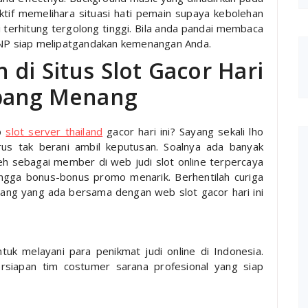
if memelihara situasi hati pemain supaya kebolehan
i terhitung tergolong tinggi. Bila anda pandai membaca
 MNP siap melipatgandakan kemenangan Anda.
di Situs Slot Gacor Hari
mpang Menang
eb
slot server thailand
gacor hari ini? Sayang sekali lho
us tak berani ambil keputusan. Soalnya ada banyak
h sebagai member di web judi slot online terpercaya
hingga bonus-bonus promo menarik. Berhentilah curiga
ang yang ada bersama dengan web slot gacor hari ini
uk melayani para penikmat judi online di Indonesia.
rsiapan tim costumer sarana profesional yang siap