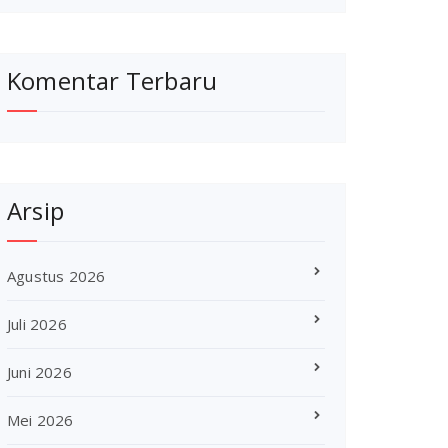
Komentar Terbaru
Arsip
Agustus 2026
Juli 2026
Juni 2026
Mei 2026