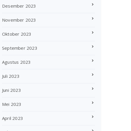
Desember 2023
November 2023
Oktober 2023
September 2023
Agustus 2023
Juli 2023
Juni 2023
Mei 2023
April 2023