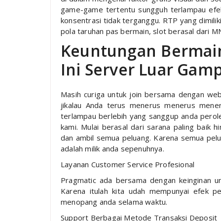
game-game tertentu sungguh terlampau efekt
konsentrasi tidak terganggu. RTP yang dimilik
pola taruhan pas bermain, slot berasal dari
Keuntungan Bermain 
Ini Server Luar Ga
Masih curiga untuk join bersama dengan w
jikalau Anda terus menerus menerus mener
terlampau berlebih yang sanggup anda perole
kami. Mulai berasal dari sarana paling baik 
dan ambil semua peluang. Karena semua pelu
adalah milik anda sepenuhnya.
Layanan Customer Service Profesional
Pragmatic ada bersama dengan keinginan unt
Karena itulah kita udah mempunyai efek pe
menopang anda selama waktu.
Support Berbagai Metode Transaksi Deposit