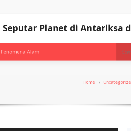
 Seputar Planet di Antariksa
Search
Fenomena Alam
for:
p
Home
/
Uncategoriz