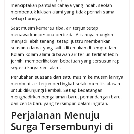
menciptakan pantulan cahaya yang indah, seolah
membentuk lukisan alami yang tidak pernah sama
setiap harinya.
Saat musim kemarau tiba, air terjun tetap
menawarkan pesona berbeda. Alirannya mungkin
menjadi lebih tenang, tetapi justru memberikan
suasana damai yang sulit ditemukan di tempat lain.
Kolam-kolam alami di bawah air terjun terlihat lebih
jernih, memperlihatkan bebatuan yang tersusun rapi
seperti karya seni alam.
Perubahan suasana dari satu musim ke musim lainnya
membuat air terjun bertingkat selalu memiliki alasan
untuk dikunjungi kembali. Setiap kedatangan
menghadirkan pengalaman baru, pemandangan baru,
dan cerita baru yang tersimpan dalam ingatan.
Perjalanan Menuju
Surga Tersembunyi di