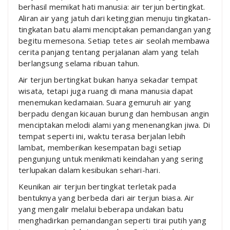
berhasil memikat hati manusia: air terjun bertingkat.
Aliran air yang jatuh dari ketinggian menuju tingkatan-
tingkatan batu alami menciptakan pemandangan yang
begitu memesona. Setiap tetes air seolah membawa
cerita panjang tentang perjalanan alam yang telah
berlangsung selama ribuan tahun.
Air terjun bertingkat bukan hanya sekadar tempat
wisata, tetapi juga ruang di mana manusia dapat
menemukan kedamaian. Suara gemuruh air yang
berpadu dengan kicauan burung dan hembusan angin
menciptakan melodi alami yang menenangkan jiwa. Di
tempat seperti ini, waktu terasa berjalan lebih
lambat, memberikan kesempatan bagi setiap
pengunjung untuk menikmati keindahan yang sering
terlupakan dalam kesibukan sehari-hari.
Keunikan air terjun bertingkat terletak pada
bentuknya yang berbeda dari air terjun biasa. Air
yang mengalir melalui beberapa undakan batu
menghadirkan pemandangan seperti tirai putih yang