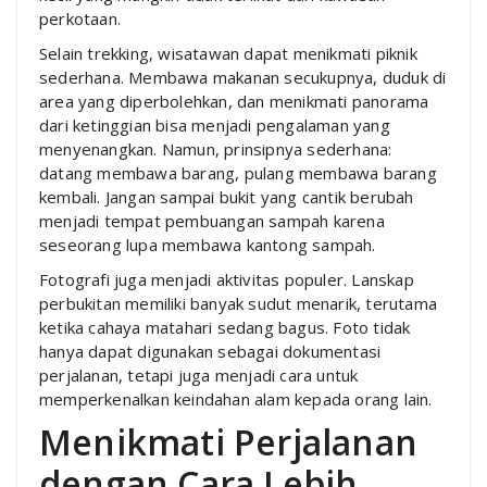
perkotaan.
Selain trekking, wisatawan dapat menikmati piknik
sederhana. Membawa makanan secukupnya, duduk di
area yang diperbolehkan, dan menikmati panorama
dari ketinggian bisa menjadi pengalaman yang
menyenangkan. Namun, prinsipnya sederhana:
datang membawa barang, pulang membawa barang
kembali. Jangan sampai bukit yang cantik berubah
menjadi tempat pembuangan sampah karena
seseorang lupa membawa kantong sampah.
Fotografi juga menjadi aktivitas populer. Lanskap
perbukitan memiliki banyak sudut menarik, terutama
ketika cahaya matahari sedang bagus. Foto tidak
hanya dapat digunakan sebagai dokumentasi
perjalanan, tetapi juga menjadi cara untuk
memperkenalkan keindahan alam kepada orang lain.
Menikmati Perjalanan
dengan Cara Lebih