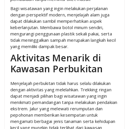
Bagi wisatawan yang ingin melakukan perjalanan
dengan perspektif modern, menjelajah alam juga
dapat dilakukan sambil memperhatikan aspek
keberlanjutan. Membawa botol minum sendiri,
mengurangi penggunaan plastik sekali pakai, serta
tidak meninggalkan sampah merupakan langkah kecil
yang memiliki dampak besar.
Aktivitas Menarik di
Kawasan Perbukitan
Menjelajah perbukitan tidak harus selalu dilakukan
dengan aktivitas yang melelahkan. Trekking ringan
dapat menjadi pilihan bagi wisatawan yang ingin
menikmati pemandangan tanpa melakukan pendakian
ekstrem. Jalur yang melewati rerumputan dan
pepohonan memberikan kesempatan untuk
mengamati berbagai jenis tanaman serta kehidupan
kecil yang mungkin tidak terlihat dari kawasan