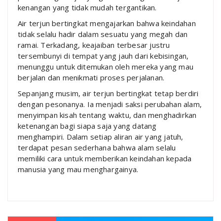
kenangan yang tidak mudah tergantikan.
Air terjun bertingkat mengajarkan bahwa keindahan
tidak selalu hadir dalam sesuatu yang megah dan
ramai. Terkadang, keajaiban terbesar justru
tersembunyi di tempat yang jauh dari kebisingan,
menunggu untuk ditemukan oleh mereka yang mau
berjalan dan menikmati proses perjalanan.
Sepanjang musim, air terjun bertingkat tetap berdiri
dengan pesonanya. Ia menjadi saksi perubahan alam,
menyimpan kisah tentang waktu, dan menghadirkan
ketenangan bagi siapa saja yang datang
menghampiri. Dalam setiap aliran air yang jatuh,
terdapat pesan sederhana bahwa alam selalu
memiliki cara untuk memberikan keindahan kepada
manusia yang mau menghargainya.