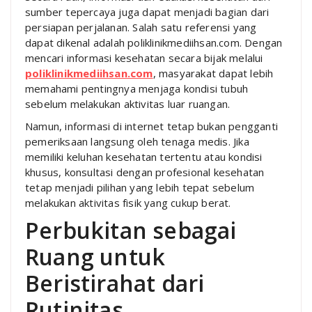
sumber tepercaya juga dapat menjadi bagian dari
persiapan perjalanan. Salah satu referensi yang
dapat dikenal adalah poliklinikmediihsan.com. Dengan
mencari informasi kesehatan secara bijak melalui
poliklinikmediihsan.com
, masyarakat dapat lebih
memahami pentingnya menjaga kondisi tubuh
sebelum melakukan aktivitas luar ruangan.
Namun, informasi di internet tetap bukan pengganti
pemeriksaan langsung oleh tenaga medis. Jika
memiliki keluhan kesehatan tertentu atau kondisi
khusus, konsultasi dengan profesional kesehatan
tetap menjadi pilihan yang lebih tepat sebelum
melakukan aktivitas fisik yang cukup berat.
Perbukitan sebagai
Ruang untuk
Beristirahat dari
Rutinitas