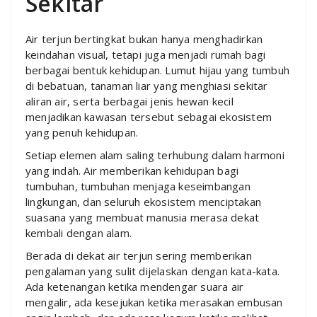
Sekitar
Air terjun bertingkat bukan hanya menghadirkan
keindahan visual, tetapi juga menjadi rumah bagi
berbagai bentuk kehidupan. Lumut hijau yang tumbuh
di bebatuan, tanaman liar yang menghiasi sekitar
aliran air, serta berbagai jenis hewan kecil
menjadikan kawasan tersebut sebagai ekosistem
yang penuh kehidupan.
Setiap elemen alam saling terhubung dalam harmoni
yang indah. Air memberikan kehidupan bagi
tumbuhan, tumbuhan menjaga keseimbangan
lingkungan, dan seluruh ekosistem menciptakan
suasana yang membuat manusia merasa dekat
kembali dengan alam.
Berada di dekat air terjun sering memberikan
pengalaman yang sulit dijelaskan dengan kata-kata.
Ada ketenangan ketika mendengar suara air
mengalir, ada kesejukan ketika merasakan embusan