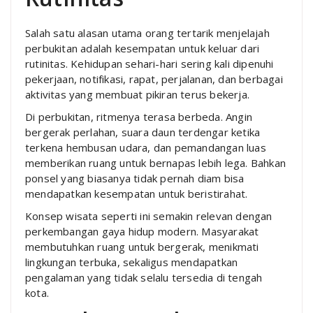
Salah satu alasan utama orang tertarik menjelajah
perbukitan adalah kesempatan untuk keluar dari
rutinitas. Kehidupan sehari-hari sering kali dipenuhi
pekerjaan, notifikasi, rapat, perjalanan, dan berbagai
aktivitas yang membuat pikiran terus bekerja.
Di perbukitan, ritmenya terasa berbeda. Angin
bergerak perlahan, suara daun terdengar ketika
terkena hembusan udara, dan pemandangan luas
memberikan ruang untuk bernapas lebih lega. Bahkan
ponsel yang biasanya tidak pernah diam bisa
mendapatkan kesempatan untuk beristirahat.
Konsep wisata seperti ini semakin relevan dengan
perkembangan gaya hidup modern. Masyarakat
membutuhkan ruang untuk bergerak, menikmati
lingkungan terbuka, sekaligus mendapatkan
pengalaman yang tidak selalu tersedia di tengah
kota.