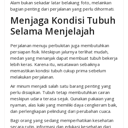
Alam bukan sekadar latar belakang foto, melainkan
bagian penting dari perjalanan yang perlu dihormati.
Menjaga Kondisi Tubuh
Selama Menjelajah
Perjalanan menuju perbukitan juga membutuhkan
persiapan fisik. Meskipun jalurnya terlihat mudah,
medan yang menanjak dapat membuat tubuh bekerja
lebih keras. Karena itu, wisatawan sebaiknya
memastikan kondisi tubuh cukup prima sebelum
melakukan perjalanan.
Air minum menjadi salah satu barang penting yang
perlu disiapkan. Tubuh tetap membutuhkan cairan
meskipun udara terasa sejuk. Gunakan pakaian yang
nyaman, alas kaki yang memiliki daya cengkeram baik,
dan perlengkapan pelindung dari perubahan cuaca.
Bagi orang yang sedang memperhatikan kesehatan
secara rutin, informasi dan edukasi kesehatan dari