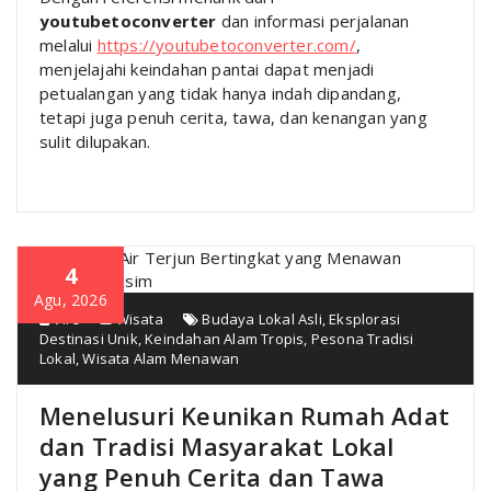
youtubetoconverter
dan informasi perjalanan
melalui
https://youtubetoconverter.com/
,
menjelajahi keindahan pantai dapat menjadi
petualangan yang tidak hanya indah dipandang,
tetapi juga penuh cerita, tawa, dan kenangan yang
sulit dilupakan.
4
Agu, 2026
Vire
Wisata
Budaya Lokal Asli
,
Eksplorasi
Destinasi Unik
,
Keindahan Alam Tropis
,
Pesona Tradisi
Lokal
,
Wisata Alam Menawan
Menelusuri Keunikan Rumah Adat
dan Tradisi Masyarakat Lokal
yang Penuh Cerita dan Tawa