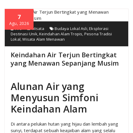
7
Agu, 2026
Vire
Wisata
Budaya Lokal Asli
,
Eksplorasi
Destinasi Unik
,
Keindahan Alam Tropis
,
Pesona Tradisi
Lokal
,
Wisata Alam Menawan
Keindahan Air Terjun Bertingkat
yang Menawan Sepanjang Musim
Alunan Air yang
Menyusun Simfoni
Keindahan Alam
Di antara pelukan hutan yang hijau dan lembah yang
sunyi, terdapat sebuah keajaiban alam yang selalu