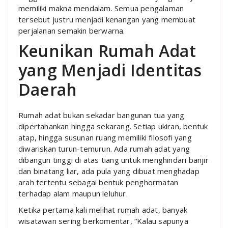
memiliki makna mendalam. Semua pengalaman
tersebut justru menjadi kenangan yang membuat
perjalanan semakin berwarna.
Keunikan Rumah Adat
yang Menjadi Identitas
Daerah
Rumah adat bukan sekadar bangunan tua yang
dipertahankan hingga sekarang. Setiap ukiran, bentuk
atap, hingga susunan ruang memiliki filosofi yang
diwariskan turun-temurun. Ada rumah adat yang
dibangun tinggi di atas tiang untuk menghindari banjir
dan binatang liar, ada pula yang dibuat menghadap
arah tertentu sebagai bentuk penghormatan
terhadap alam maupun leluhur.
Ketika pertama kali melihat rumah adat, banyak
wisatawan sering berkomentar, “Kalau sapunya