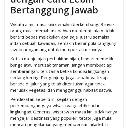
Bertanggung Jawab
Wisata alam masa kini semakin berkembang. Banyak
orang mulai memahami bahwa menikmati alam tidak
berarti bebas melakukan apa saja. Justru semakin
indah sebuah kawasan, semakin besar pula tanggung
jawab pengunjung untuk mempertahankannya.
Ketika menjelajah perbukitan hijau, hindari memetik
bunga atau merusak tanaman. Jangan membuat api
sembarangan, terutama ketika kondisi lingkungan
sedang kering. Pengunjung juga sebaiknya tetap
berada di jalur yang telah ditentukan agar tidak
merusak vegetasi dan mengganggu habitat satwa.
Pendekatan seperti ini sejalan dengan
perkembangan gaya wisata yang lebih sadar
lingkungan. Generasi wisatawan masa kini tidak hanya
mengejar destinasi yang populer, tetapi juga mulai
mencari pengalaman yang memberikan nilai lebih.