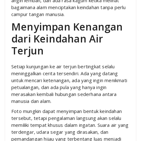
angin lembah, dan ada rasa kagum ketika melihat
bagaimana alam menciptakan keindahan tanpa perlu
campur tangan manusia.
Menyimpan Kenangan
dari Keindahan Air
Terjun
Setiap kunjungan ke air terjun bertingkat selalu
meninggalkan cerita tersendiri. Ada yang datang
untuk mencari ketenangan, ada yang ingin menikmati
petualangan, dan ada pula yang hanya ingin
merasakan kembali hubungan sederhana antara
manusia dan alam.
Foto mungkin dapat menyimpan bentuk keindahan
tersebut, tetapi pengalaman langsung akan selalu
memiliki tempat khusus dalam ingatan. Suara air yang
terdengar, udara segar yang dirasakan, dan
pemandangan hijau yang terbentang luas menjadi