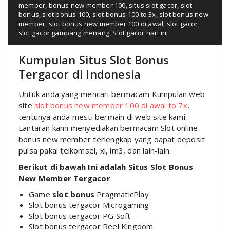
member
,
bonus new member 100
,
situs slot gacor
,
slot
bonus
,
slot bonus 100
,
slot bonus 100 to 3x
,
slot bonus new
member
,
slot bonus new member 100 di awal
,
slot gacor
,
slot gacor gampang menang
,
Slot gacor hari ini
Kumpulan Situs Slot Bonus
Tergacor di Indonesia
Untuk anda yang mencari bermacam Kumpulan web
site
slot bonus new member 100 di awal to 7x
,
tentunya anda mesti bermain di web site kami.
Lantaran kami menyediakan bermacam Slot online
bonus new member terlengkap yang dapat deposit
pulsa pakai telkomsel, xl, im3, dan lain-lain.
Berikut di bawah Ini adalah Situs Slot Bonus
New Member Tergacor
Game
slot bonus
PragmaticPlay
Slot bonus tergacor Microgaming
Slot bonus tergacor PG Soft
Slot bonus tergacor Reel Kingdom