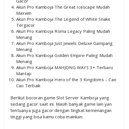
Gacor
Akun Pro Kamboja The Great Icescape Mudah
Maxwin
Akun Pro Kamboja The Legend of White Snake
Tergacor
Akun Pro Kamboja Roma Legacy Paling Mudah
Menang
Akun Pro Kamboja Just Jewels Deluxe Gampang
Menang
Akun Pro Kamboja Golden Empire Paling Mudah
Menang
Akun Pro Kamboja MAHJONG WAYS 3+ Terbaru
Mantap
Akun Pro Kamboja Hero of the 3 Kingdoms – Cao
Cao Terbaik
Berikut bocoran game Slot Server Kamboja yang
sedang gacor saat ini. Masih banyak game lain yan
tentuanya juga gacor dengan tingkat kemenangan
tinggi yang bisa kamu coba mainkan.