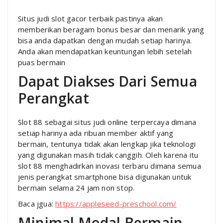
Situs judi slot gacor terbaik pastinya akan
memberikan beragam bonus besar dan menarik yang
bisa anda dapatkan dengan mudah setiap harinya.
Anda akan mendapatkan keuntungan lebih setelah
puas bermain
Dapat Diakses Dari Semua
Perangkat
Slot 88 sebagai situs judi online terpercaya dimana
setiap harinya ada ribuan member aktif yang
bermain, tentunya tidak akan lengkap jika teknologi
yang digunakan masih tidak canggih. Oleh karena itu
slot 88 menghadirkan inovasi terbaru dimana semua
jenis perangkat smartphone bisa digunakan untuk
bermain selama 24 jam non stop.
Baca jgua:
https://appleseed-preschool.com/
Minimal Modal Bermain