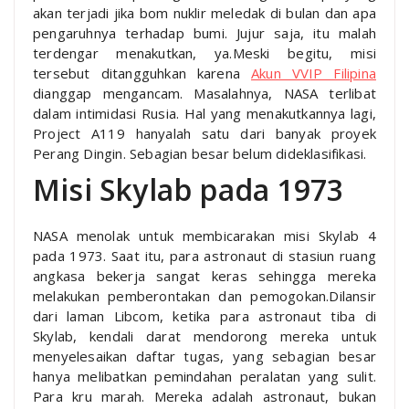
akan terjadi jika bom nuklir meledak di bulan dan apa
pengaruhnya terhadap bumi. Jujur saja, itu malah
terdengar menakutkan, ya.Meski begitu, misi
tersebut ditangguhkan karena
Akun VVIP Filipina
dianggap mengancam. Masalahnya, NASA terlibat
dalam intimidasi Rusia. Hal yang menakutkannya lagi,
Project A119 hanyalah satu dari banyak proyek
Perang Dingin. Sebagian besar belum dideklasifikasi.
Misi Skylab pada 1973
NASA menolak untuk membicarakan misi Skylab 4
pada 1973. Saat itu, para astronaut di stasiun ruang
angkasa bekerja sangat keras sehingga mereka
melakukan pemberontakan dan pemogokan.Dilansir
dari laman Libcom, ketika para astronaut tiba di
Skylab, kendali darat mendorong mereka untuk
menyelesaikan daftar tugas, yang sebagian besar
hanya melibatkan pemindahan peralatan yang sulit.
Para kru marah. Mereka adalah astronaut, bukan