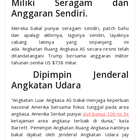
Miliki Seragam dan
Anggaran Sendiri.
Mereka bakal punyai seragam sendiri, patch bahu
dan apalagi akhirnya, lagunya sendiri, layaknya
cabang lainnya yang sepanjang ini
ada. Angkatan Ruang Angkasa AS secara resmi telah
ditandatangani Trump bersama anggaran militer
tahunan senilai US $738 miliar.
Dipimpin Jenderal
Angkatan Udara
“Angkatan Luar Angkasa AS bakal menjaga keperluan
nasional Amerika bersama fokus tunggal pada area
angkasa. Amerika Serikat punyai
slot bonus 100 to 3x
ketajaman area angkasa terbaik di dunia,” kata
Barrett. Pemimpin Angkatan Ruang Angkasa nantinya
bakal dijabat oleh Jenderal Angkatan Udara Jay