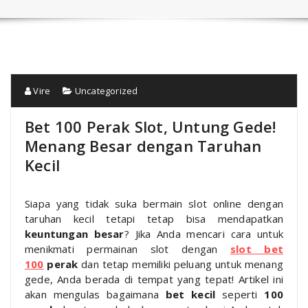
Vire
Uncategorized
Bet 100 Perak Slot, Untung Gede!
Menang Besar dengan Taruhan
Kecil
Siapa yang tidak suka bermain slot online dengan
taruhan kecil tetapi tetap bisa mendapatkan
keuntungan besar
? Jika Anda mencari cara untuk
menikmati permainan slot dengan
slot bet
100
perak
dan tetap memiliki peluang untuk menang
gede, Anda berada di tempat yang tepat! Artikel ini
akan mengulas bagaimana
bet kecil
seperti
100