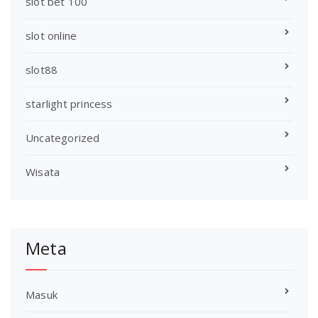
slot bet 100
slot online
slot88
starlight princess
Uncategorized
Wisata
Meta
Masuk