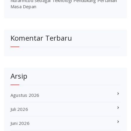
Nufarmcbd Sebagai Teknologi Pendukung Pertanian
Masa Depan
Komentar Terbaru
Arsip
Agustus 2026
Juli 2026
Juni 2026