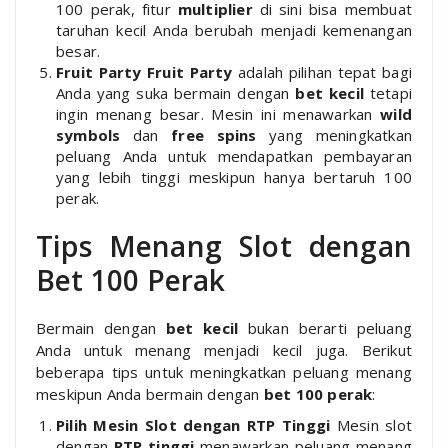
100 perak, fitur
multiplier
di sini bisa membuat
taruhan kecil Anda berubah menjadi kemenangan
besar.
Fruit Party
Fruit Party
adalah pilihan tepat bagi
Anda yang suka bermain dengan
bet kecil
tetapi
ingin menang besar. Mesin ini menawarkan
wild
symbols
dan
free spins
yang meningkatkan
peluang Anda untuk mendapatkan pembayaran
yang lebih tinggi meskipun hanya bertaruh 100
perak.
Tips Menang Slot dengan
Bet 100 Perak
Bermain dengan
bet kecil
bukan berarti peluang
Anda untuk menang menjadi kecil juga. Berikut
beberapa tips untuk meningkatkan peluang menang
meskipun Anda bermain dengan
bet 100 perak
:
Pilih Mesin Slot dengan RTP Tinggi
Mesin slot
dengan
RTP tinggi
menawarkan peluang menang