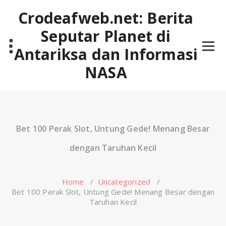
Skip
Crodeafweb.net: Berita
to
content
Seputar Planet di
Antariksa dan Informasi
NASA
Bet 100 Perak Slot, Untung Gede! Menang Besar
dengan Taruhan Kecil
Home
/
Uncategorized
/
Bet 100 Perak Slot, Untung Gede! Menang Besar dengan
Taruhan Kecil