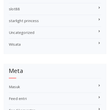
slot88
starlight princess
Uncategorized
Wisata
Meta
Masuk
Feed entri