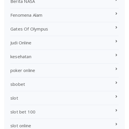
Berita NASA
Fenomena Alam
Gates Of Olympus
Judi Online
kesehatan
poker online
sbobet
slot
slot bet 100
slot online