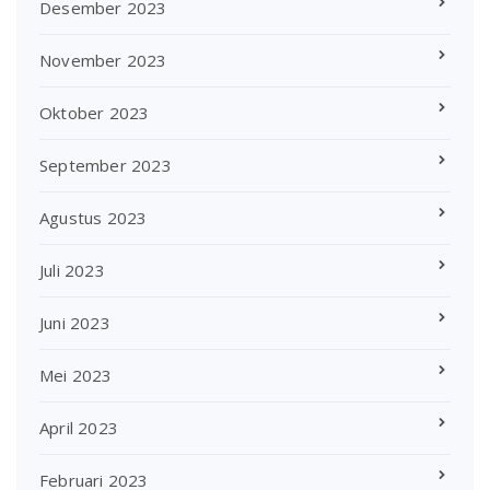
Desember 2023
November 2023
Oktober 2023
September 2023
Agustus 2023
Juli 2023
Juni 2023
Mei 2023
April 2023
Februari 2023