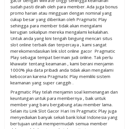
gacor dengan winrate tinggi sehingga keamanan
sudah pasti diraih oleh para member. Ada juga bonus
promo harian atau mingguan dengan nominal yang
cukup besar yang diberikan oleh Pragmatic Play
sehingga para member tidak akan mengalami
kerugian sekalipun mereka mengalami kekalahan.
Untuk anda yang kini tengah bingung mencari situs
slot online terbaik dan terpercaya , kami sangat
merekomendasikan link slot online gacor Pragmatic
Play sebagai tempat bermain judi online. Tak perlu
khawatir tentang keamanan , kami berani menjamin
1000% jika data pribadi anda tidak akan mengalami
kebocoran karena Pragmatic Play memiliki sistem
keamanan yang super canggih .
Pragmatic Play telah menjamin soal kemenangan dan
keuntungan untuk para membernya , baik untuk
member yang baru bergabung atau member lama.
Selain itu Link Slot Gacor Hari Ini Pragmatic Play juga
menyediakan banyak sekali bank lokal Indonesia yang
bertujuan untuk mempermudah semua member