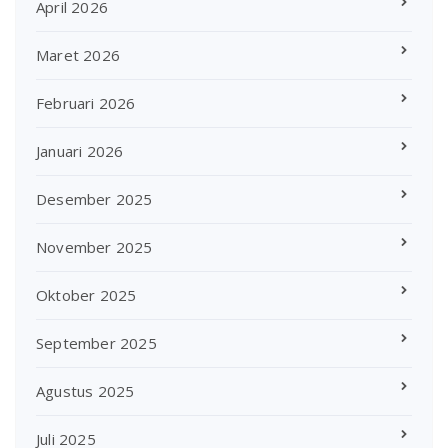
April 2026
Maret 2026
Februari 2026
Januari 2026
Desember 2025
November 2025
Oktober 2025
September 2025
Agustus 2025
Juli 2025