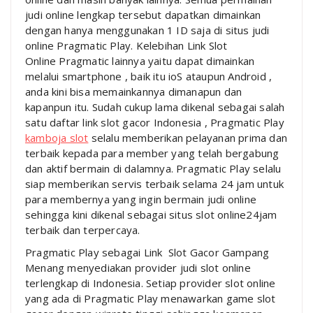
judi online lengkap tersebut dapatkan dimainkan
dengan hanya menggunakan 1 ID saja di situs judi
online Pragmatic Play. Kelebihan Link Slot
Online Pragmatic lainnya yaitu dapat dimainkan
melalui smartphone , baik itu ioS ataupun Android ,
anda kini bisa memainkannya dimanapun dan
kapanpun itu. Sudah cukup lama dikenal sebagai salah
satu daftar link slot gacor Indonesia , Pragmatic Play
kamboja slot
selalu memberikan pelayanan prima dan
terbaik kepada para member yang telah bergabung
dan aktif bermain di dalamnya. Pragmatic Play selalu
siap memberikan servis terbaik selama 24 jam untuk
para membernya yang ingin bermain judi online
sehingga kini dikenal sebagai situs slot online24jam
terbaik dan terpercaya.
Pragmatic Play sebagai Link Slot Gacor Gampang
Menang menyediakan provider judi slot online
terlengkap di Indonesia. Setiap provider slot online
yang ada di Pragmatic Play menawarkan game slot