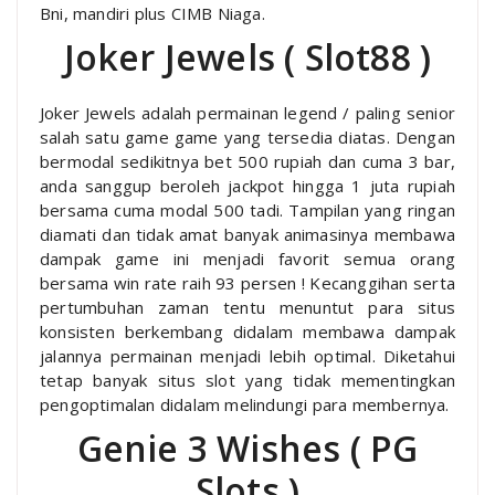
Bni, mandiri plus CIMB Niaga.
Joker Jewels ( Slot88 )
Joker Jewels adalah permainan legend / paling senior
salah satu game game yang tersedia diatas. Dengan
bermodal sedikitnya bet 500 rupiah dan cuma 3 bar,
anda sanggup beroleh jackpot hingga 1 juta rupiah
bersama cuma modal 500 tadi. Tampilan yang ringan
diamati dan tidak amat banyak animasinya membawa
dampak game ini menjadi favorit semua orang
bersama win rate raih 93 persen ! Kecanggihan serta
pertumbuhan zaman tentu menuntut para situs
konsisten berkembang didalam membawa dampak
jalannya permainan menjadi lebih optimal. Diketahui
tetap banyak situs slot yang tidak mementingkan
pengoptimalan didalam melindungi para membernya.
Genie 3 Wishes ( PG
Slots )