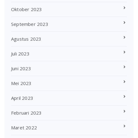
Oktober 2023
September 2023
Agustus 2023
Juli 2023
Juni 2023
Mei 2023
April 2023
Februari 2023
Maret 2022