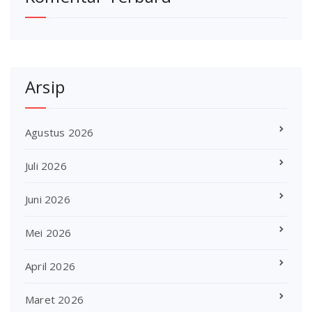
Arsip
Agustus 2026
Juli 2026
Juni 2026
Mei 2026
April 2026
Maret 2026