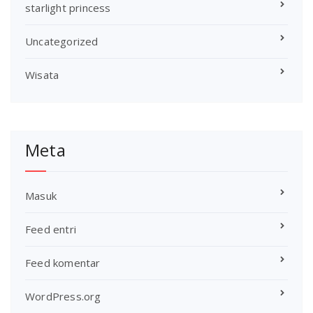
starlight princess
Uncategorized
Wisata
Meta
Masuk
Feed entri
Feed komentar
WordPress.org