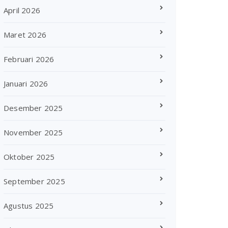
April 2026
Maret 2026
Februari 2026
Januari 2026
Desember 2025
November 2025
Oktober 2025
September 2025
Agustus 2025