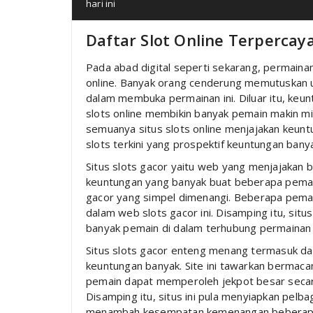
hari ini
Daftar Slot Online Terpercaya
Pada abad digital seperti sekarang, permainan 
online. Banyak orang cenderung memutuskan u
dalam membuka permainan ini. Diluar itu, keu
slots online membikin banyak pemain makin mi
semuanya situs slots online menjajakan keuntu
slots terkini yang prospektif keuntungan bany
Situs slots gacor yaitu web yang menjajakan
keuntungan yang banyak buat beberapa pemain.
gacor yang simpel dimenangi. Beberapa pema
dalam web slots gacor ini. Disamping itu, situ
banyak pemain di dalam terhubung permainan 
Situs slots gacor enteng menang termasuk dal
keuntungan banyak. Site ini tawarkan bermac
pemain dapat memperoleh jekpot besar secara
Disamping itu, situs ini pula menyiapkan pelba
menambah kesempatan kemenangan beberap