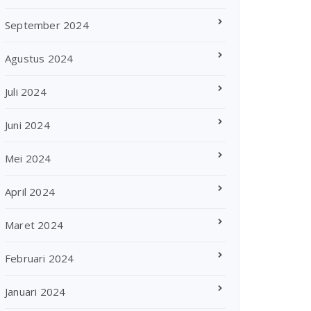
September 2024
Agustus 2024
Juli 2024
Juni 2024
Mei 2024
April 2024
Maret 2024
Februari 2024
Januari 2024