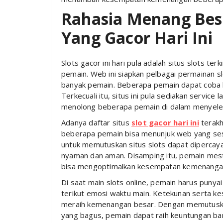
Rahasia Menang Besar
Yang Gacor Hari Ini
Slots gacor ini hari pula adalah situs slots t
pemain. Web ini siapkan pelbagai permainan 
banyak pemain. Beberapa pemain dapat coba ke
Terkecuali itu, situs ini pula sediakan servi
menolong beberapa pemain di dalam menyele
Adanya daftar situs
slot gacor hari ini
terakh
beberapa pemain bisa menunjuk web yang sesu
untuk memutuskan situs slots dapat dipercaya 
nyaman dan aman. Disamping itu, pemain mest
bisa mengoptimalkan kesempatan kemenangan 
Di saat main slots online, pemain harus punya
terikut emosi waktu main. Ketekunan serta kes
meraih kemenangan besar. Dengan memutuskan 
yang bagus, pemain dapat raih keuntungan bany