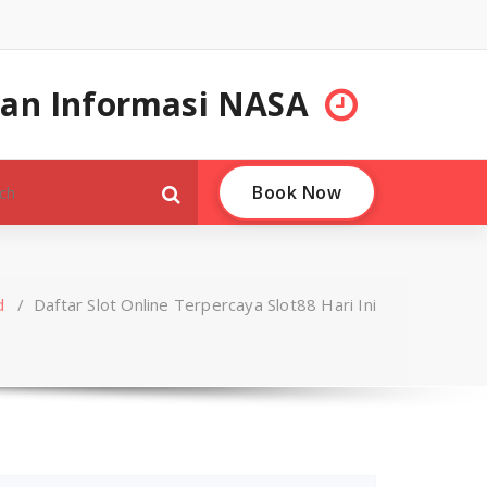
 dan Informasi NASA
Book Now
d
/
Daftar Slot Online Terpercaya Slot88 Hari Ini