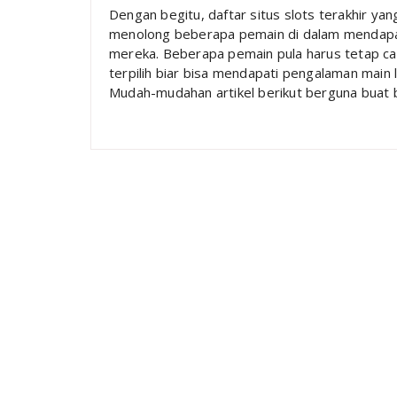
Dengan begitu, daftar situs slots terakhir ya
menolong beberapa pemain di dalam mendapat
mereka. Beberapa pemain pula harus tetap cari
terpilih biar bisa mendapati pengalaman mai
Mudah-mudahan artikel berikut berguna buat 