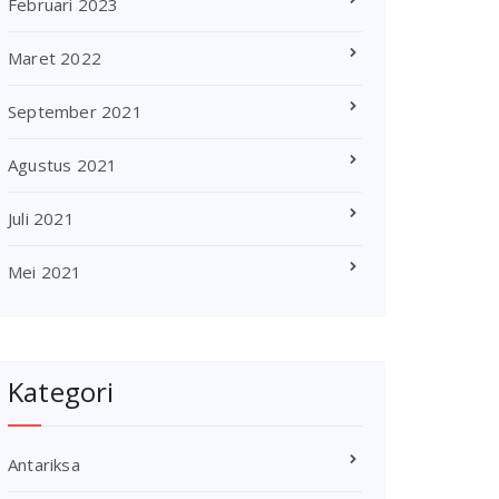
Februari 2023
Maret 2022
September 2021
Agustus 2021
Juli 2021
Mei 2021
Kategori
Antariksa