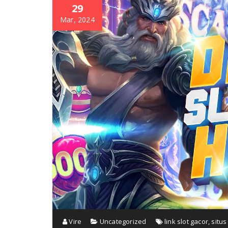
29
Mar, 2024
Vire
Uncategorized
link slot gacor
,
situs