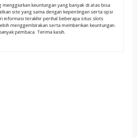
ng menggiurkan keuntungan yang banyak di atas bisa
kan site yang sama dengan kepentingan serta opsi
 informasi terakhir perihal beberapa situs slots
n lebih menggembirakan serta memberikan keuntungan.
banyak pembaca. Terima kasih.