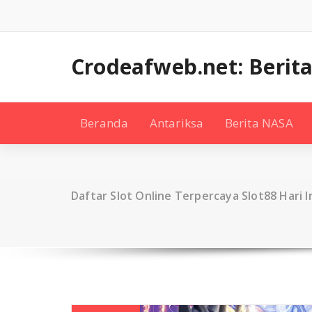
Skip
to
content
Crodeafweb.net: Berita
Beranda
Antariksa
Berita NASA
Daftar Slot Online Terpercaya Slot88 Hari I