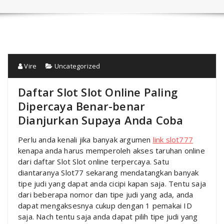
Vire
Uncategorized
Daftar Slot Slot Online Paling
Dipercaya Benar-benar
Dianjurkan Supaya Anda Coba
Perlu anda kenali jika banyak argumen
link slot777
kenapa anda harus memperoleh akses taruhan online
dari daftar Slot Slot online terpercaya. Satu
diantaranya Slot77 sekarang mendatangkan banyak
tipe judi yang dapat anda cicipi kapan saja. Tentu saja
dari beberapa nomor dan tipe judi yang ada, anda
dapat mengaksesnya cukup dengan 1 pemakai ID
saja. Nach tentu saja anda dapat pilih tipe judi yang