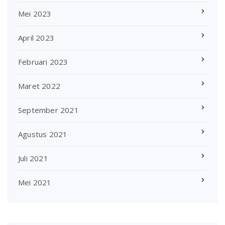
Mei 2023
April 2023
Februari 2023
Maret 2022
September 2021
Agustus 2021
Juli 2021
Mei 2021