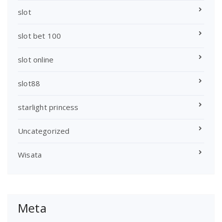
slot
slot bet 100
slot online
slot88
starlight princess
Uncategorized
Wisata
Meta