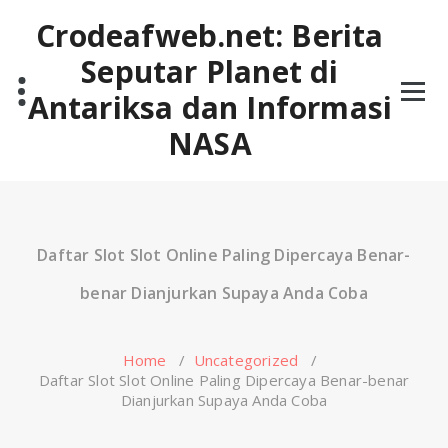
Skip
Crodeafweb.net: Berita
to
content
Seputar Planet di
Antariksa dan Informasi
NASA
Daftar Slot Slot Online Paling Dipercaya Benar-
benar Dianjurkan Supaya Anda Coba
Home
/
Uncategorized
/
Daftar Slot Slot Online Paling Dipercaya Benar-benar
Dianjurkan Supaya Anda Coba