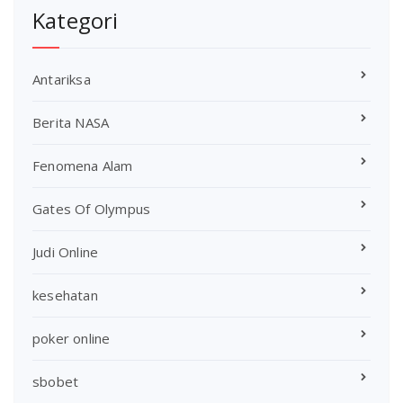
Kategori
Antariksa
Berita NASA
Fenomena Alam
Gates Of Olympus
Judi Online
kesehatan
poker online
sbobet