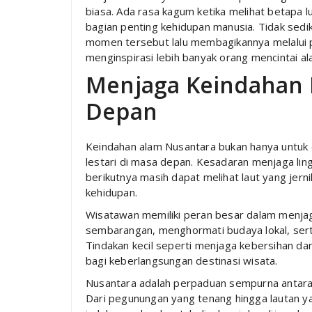
biasa. Ada rasa kagum ketika melihat betapa 
bagian penting kehidupan manusia. Tidak sedi
momen tersebut lalu membagikannya melalui 
menginspirasi lebih banyak orang mencintai al
Menjaga Keindahan 
Depan
Keindahan alam Nusantara bukan hanya untuk di
lestari di masa depan. Kesadaran menjaga lin
berikutnya masih dapat melihat laut yang jerni
kehidupan.
Wisatawan memiliki peran besar dalam menja
sembarangan, menghormati budaya lokal, sert
Tindakan kecil seperti menjaga kebersihan 
bagi keberlangsungan destinasi wisata.
Nusantara adalah perpaduan sempurna antara 
Dari pegunungan yang tenang hingga lautan ya