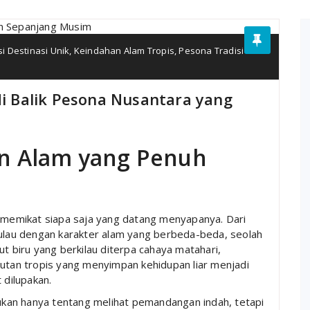
i Destinasi Unik
,
Keindahan Alam Tropis
,
Pesona Tradisi
 Balik Pesona Nusantara yang
n Alam yang Penuh
k memikat siapa saja yang datang menyapanya. Dari
pulau dengan karakter alam yang berbeda-beda, seolah
ut biru yang berkilau diterpa cahaya matahari,
hutan tropis yang menyimpan kehidupan liar menjadi
 dilupakan.
kan hanya tentang melihat pemandangan indah, tetapi