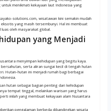
 untuk menikmati kekayaan laut Indonesia yang
i kayako-solutions.com, wisatawan kini semakin mudah
 eksotis yang masih tersembunyi. Hal ini membuat
 luas oleh masyarakat global.
ehidupan yang Menjadi
 Nusantara menyimpan kehidupan yang begitu kaya.
bersahutan, serta aliran sungai kecil di tengah hutan
i. Hutan-hutan ini menjadi rumah bagi berbagai
ndonesia.
n hutan sebagai bagian penting dari kehidupan
ya tempat tinggal, melainkan warisan yang harus
seperti inilah yang membuat kekayaan alam Nusantara
mberikan pengalaman berbeda dibandingkan wisata