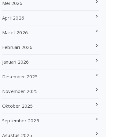
Mei 2026
April 2026
Maret 2026
Februari 2026
Januari 2026
Desember 2025
November 2025
Oktober 2025
September 2025
Agustus 2025