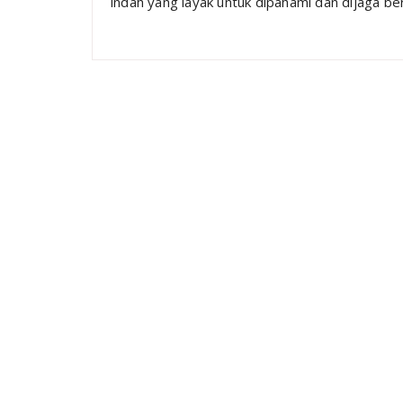
indah yang layak untuk dipahami dan dijaga b