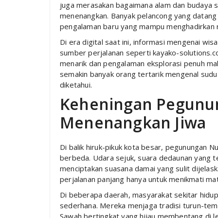
juga merasakan bagaimana alam dan budaya s
menenangkan. Banyak pelancong yang datang b
pengalaman baru yang mampu menghadirkan ra
Di era digital saat ini, informasi mengenai w
sumber perjalanan seperti kayako-solutions.c
menarik dan pengalaman eksplorasi penuh ma
semakin banyak orang tertarik mengenal sud
diketahui.
Keheningan Pegunu
Menenangkan Jiwa
Di balik hiruk-pikuk kota besar, pegunungan
berbeda. Udara sejuk, suara dedaunan yang tert
menciptakan suasana damai yang sulit dijela
perjalanan panjang hanya untuk menikmati mat
Di beberapa daerah, masyarakat sekitar hid
sederhana. Mereka menjaga tradisi turun-temu
Sawah bertingkat yang hijau membentang di l