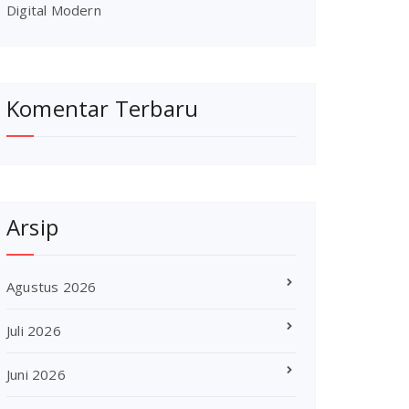
Digital Modern
Komentar Terbaru
Arsip
Agustus 2026
Juli 2026
Juni 2026