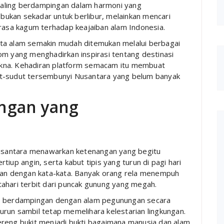
aling berdampingan dalam harmoni yang
ukan sekadar untuk berlibur, melainkan mencari
sa kagum terhadap keajaiban alam Indonesia.
isata alam semakin mudah ditemukan melalui berbagai
om yang menghadirkan inspirasi tentang destinasi
kna. Kehadiran platform semacam itu membuat
ut-sudut tersembunyi Nusantara yang belum banyak
ngan yang
 Nusantara menawarkan ketenangan yang begitu
iup angin, serta kabut tipis yang turun di pagi hari
skan dengan kata-kata. Banyak orang rela menempuh
ahari terbit dari puncak gunung yang megah.
up berdampingan dengan alam pegunungan secara
run sambil tetap memelihara kelestarian lingkungan.
ereng bukit menjadi bukti bagaimana manusia dan alam