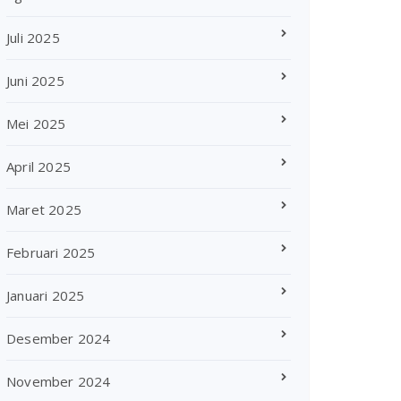
Juli 2025
Juni 2025
Mei 2025
April 2025
Maret 2025
Februari 2025
Januari 2025
Desember 2024
November 2024