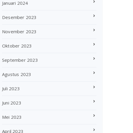
Januari 2024
Desember 2023
November 2023
Oktober 2023
September 2023
Agustus 2023
Juli 2023
Juni 2023
Mei 2023
April 2023