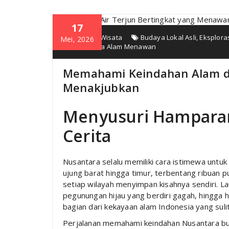
17
Vire
Wisata
Budaya Lokal Asli
,
Eksploras
Mei, 2026
Lokal
,
Wisata Alam Menawan
Memahami Keindahan Alam di
Menakjubkan
Menyusuri Hampara
Cerita
Nusantara selalu memiliki cara istimewa untu
ujung barat hingga timur, terbentang ribuan 
setiap wilayah menyimpan kisahnya sendiri. La
pegunungan hijau yang berdiri gagah, hingga 
bagian dari kekayaan alam Indonesia yang sulit
Perjalanan memahami keindahan Nusantara bu