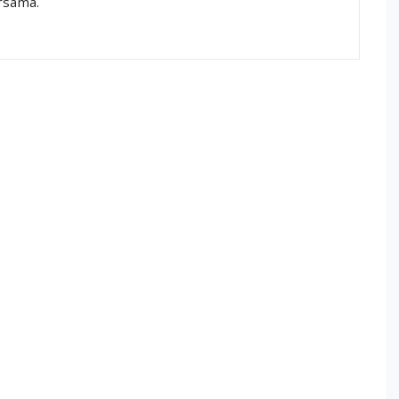
ersama.