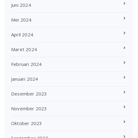
Juni 2024
Mei 2024
April 2024
Maret 2024
Februari 2024
Januari 2024
Desember 2023
November 2023
Oktober 2023
September 2023