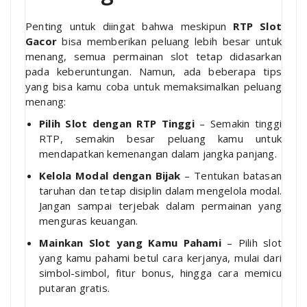
Penting untuk diingat bahwa meskipun
RTP Slot
Gacor
bisa memberikan peluang lebih besar untuk
menang, semua permainan slot tetap didasarkan
pada keberuntungan. Namun, ada beberapa tips
yang bisa kamu coba untuk memaksimalkan peluang
menang:
Pilih Slot dengan RTP Tinggi
– Semakin tinggi
RTP, semakin besar peluang kamu untuk
mendapatkan kemenangan dalam jangka panjang.
Kelola Modal dengan Bijak
– Tentukan batasan
taruhan dan tetap disiplin dalam mengelola modal.
Jangan sampai terjebak dalam permainan yang
menguras keuangan.
Mainkan Slot yang Kamu Pahami
– Pilih slot
yang kamu pahami betul cara kerjanya, mulai dari
simbol-simbol, fitur bonus, hingga cara memicu
putaran gratis.