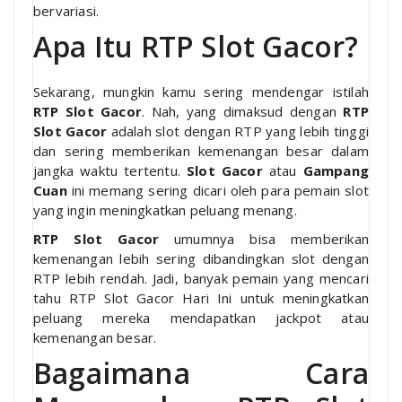
bervariasi.
Apa Itu RTP Slot Gacor?
Sekarang, mungkin kamu sering mendengar istilah
RTP Slot Gacor
. Nah, yang dimaksud dengan
RTP
Slot Gacor
adalah slot dengan RTP yang lebih tinggi
dan sering memberikan kemenangan besar dalam
jangka waktu tertentu.
Slot Gacor
atau
Gampang
Cuan
ini memang sering dicari oleh para pemain slot
yang ingin meningkatkan peluang menang.
RTP Slot Gacor
umumnya bisa memberikan
kemenangan lebih sering dibandingkan slot dengan
RTP lebih rendah. Jadi, banyak pemain yang mencari
tahu RTP Slot Gacor Hari Ini untuk meningkatkan
peluang mereka mendapatkan jackpot atau
kemenangan besar.
Bagaimana Cara