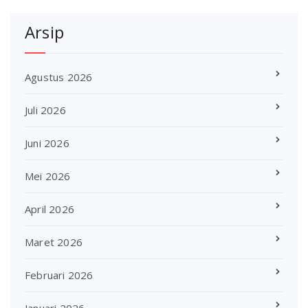
Arsip
Agustus 2026
Juli 2026
Juni 2026
Mei 2026
April 2026
Maret 2026
Februari 2026
Januari 2026