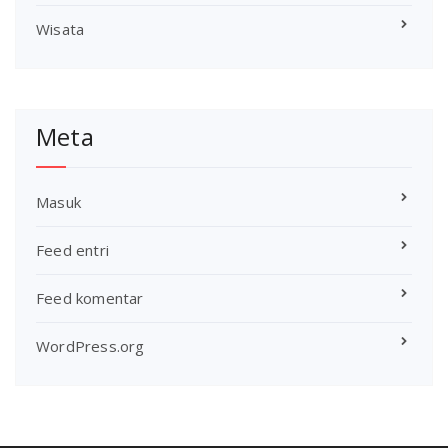
Wisata
Meta
Masuk
Feed entri
Feed komentar
WordPress.org