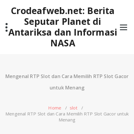
Skip
Crodeafweb.net: Berita
to
content
Seputar Planet di
Antariksa dan Informasi
NASA
Mengenal RTP Slot dan Cara Memilih RTP Slot Gacor
untuk Menang
Home
/
slot
/
Mengenal RTP Slot dan Cara Memilih RTP Slot Gacor untuk
Menang