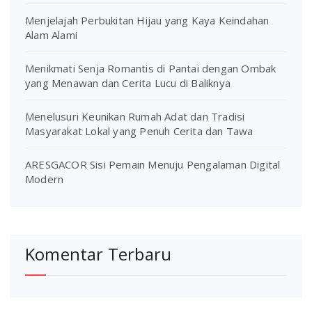
Menjelajah Perbukitan Hijau yang Kaya Keindahan
Alam Alami
Menikmati Senja Romantis di Pantai dengan Ombak
yang Menawan dan Cerita Lucu di Baliknya
Menelusuri Keunikan Rumah Adat dan Tradisi
Masyarakat Lokal yang Penuh Cerita dan Tawa
ARESGACOR Sisi Pemain Menuju Pengalaman Digital
Modern
Komentar Terbaru