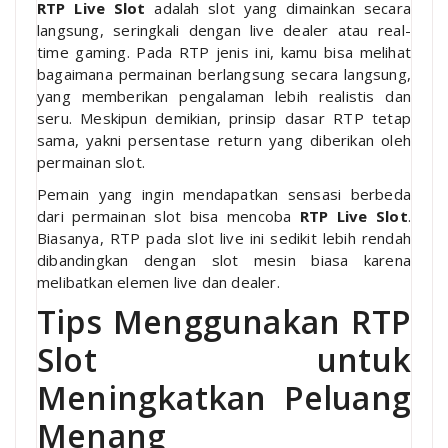
RTP Live Slot
adalah slot yang dimainkan secara
langsung, seringkali dengan live dealer atau real-
time gaming. Pada RTP jenis ini, kamu bisa melihat
bagaimana permainan berlangsung secara langsung,
yang memberikan pengalaman lebih realistis dan
seru. Meskipun demikian, prinsip dasar RTP tetap
sama, yakni persentase return yang diberikan oleh
permainan slot.
Pemain yang ingin mendapatkan sensasi berbeda
dari permainan slot bisa mencoba
RTP Live Slot
.
Biasanya, RTP pada slot live ini sedikit lebih rendah
dibandingkan dengan slot mesin biasa karena
melibatkan elemen live dan dealer.
Tips Menggunakan RTP
Slot untuk
Meningkatkan Peluang
Menang