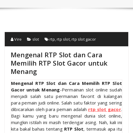
Vire
slot
rtp
,
rtp slot
,
rtp slot gacor
Mengenal RTP Slot dan Cara
Memilih RTP Slot Gacor untuk
Menang
Mengenal RTP Slot dan Cara Memilih RTP Slot
Gacor untuk Menang
-Permainan slot online sudah
menjadi salah satu permainan favorit di kalangan
para pemain judi online. Salah satu faktor yang sering
dibicarakan oleh para pemain adalah
rtp slot gacor
.
Bagi kamu yang baru mengenal dunia slot online,
mungkin istilah ini masih terdengar asing. Nah, kali ini
kita bakal bahas tentang
RTP Slot
, termasuk apa itu