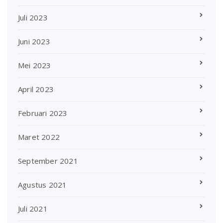
Juli 2023
Juni 2023
Mei 2023
April 2023
Februari 2023
Maret 2022
September 2021
Agustus 2021
Juli 2021