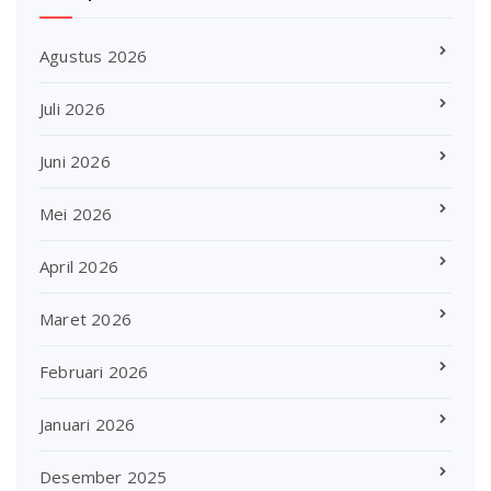
Agustus 2026
Juli 2026
Juni 2026
Mei 2026
April 2026
Maret 2026
Februari 2026
Januari 2026
Desember 2025