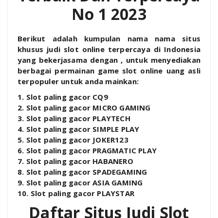
No 1 2023
Berikut adalah kumpulan nama nama situs
khusus judi slot online terpercaya di Indonesia
yang bekerjasama dengan , untuk menyediakan
berbagai permainan game slot online uang asli
terpopuler untuk anda mainkan:
1. Slot paling gacor CQ9
2. Slot paling gacor MICRO GAMING
3. Slot paling gacor PLAYTECH
4. Slot paling gacor SIMPLE PLAY
5. Slot paling gacor JOKER123
6. Slot paling gacor PRAGMATIC PLAY
7. Slot paling gacor HABANERO
8. Slot paling gacor SPADEGAMING
9. Slot paling gacor ASIA GAMING
10. Slot paling gacor PLAYSTAR
Daftar Situs Judi Slot