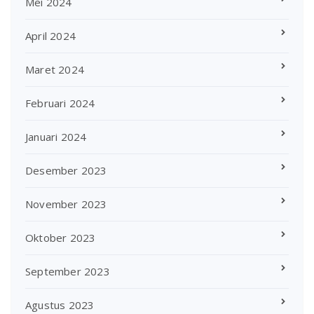
Mei 2024
April 2024
Maret 2024
Februari 2024
Januari 2024
Desember 2023
November 2023
Oktober 2023
September 2023
Agustus 2023