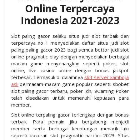
Online Terpercaya
Indonesia 2021-2023
Slot paling gacor selaku situs judi slot terbaik dan
terpercaya no 1 menyediakan daftar situs judi slot
paling paling gacor 2023 bagi semua bettor judi slot
online pragmatic play dengan menyediakan berbagai
macam game menyenangkan seperti poker, slot
online, live casino online dengan bonus jackpot
terbesar. Termasuk di dalamnya
slot server kamboja
asli
bermacam-macam game popular seperti: sbobet
slot paling gacor terbaru, poker idn, 9Gaming Poker
telah disediakan untuk memenuhi kepuasan para
member.
Slot online terpaling gacor terlengkap dengan bonus
terbaik. Para pemain jika bergabung menjadi
member serta berbagai keuntungan menarik lain
seperti bocoran slot pragmatic hari ini 2023. Situs