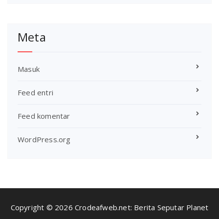
Meta
Masuk
Feed entri
Feed komentar
WordPress.org
Copyright © 2026 Crodeafweb.net: Berita Seputar Planet