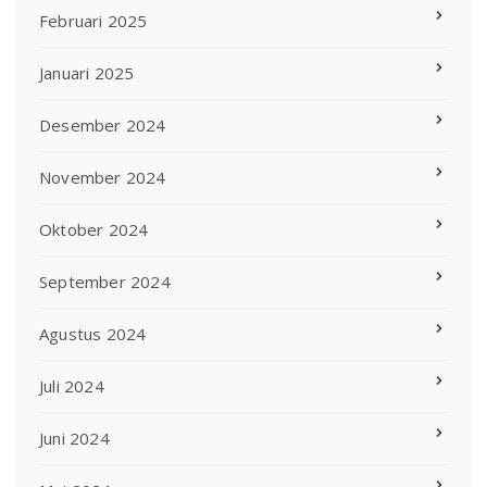
Februari 2025
Januari 2025
Desember 2024
November 2024
Oktober 2024
September 2024
Agustus 2024
Juli 2024
Juni 2024