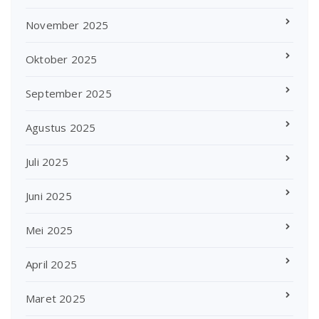
November 2025
Oktober 2025
September 2025
Agustus 2025
Juli 2025
Juni 2025
Mei 2025
April 2025
Maret 2025