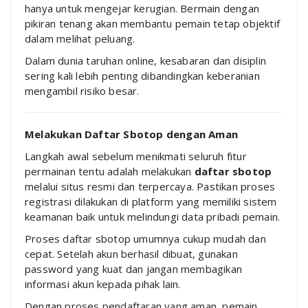
hanya untuk mengejar kerugian. Bermain dengan
pikiran tenang akan membantu pemain tetap objektif
dalam melihat peluang.
Dalam dunia taruhan online, kesabaran dan disiplin
sering kali lebih penting dibandingkan keberanian
mengambil risiko besar.
Melakukan Daftar Sbotop dengan Aman
Langkah awal sebelum menikmati seluruh fitur
permainan tentu adalah melakukan
daftar sbotop
melalui situs resmi dan terpercaya. Pastikan proses
registrasi dilakukan di platform yang memiliki sistem
keamanan baik untuk melindungi data pribadi pemain.
Proses daftar sbotop umumnya cukup mudah dan
cepat. Setelah akun berhasil dibuat, gunakan
password yang kuat dan jangan membagikan
informasi akun kepada pihak lain.
Dengan proses pendaftaran yang aman, pemain