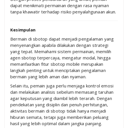
dapat menikmati permainan dengan rasa nyaman
tanpa khawatir terhadap risiko penyalahgunaan akun.
Kesimpulan
Bermain di sbotop dapat menjadi pengalaman yang
menyenangkan apabila dilakukan dengan strategi
yang tepat. Memahami sistem permainan, memilih
agen sbotop terpercaya, mengatur modal, hingga
memanfaatkan fitur sbotop mobile merupakan
langkah penting untuk menciptakan pengalaman
bermain yang lebih aman dan nyaman.
Selain itu, pemain juga perlu menjaga kontrol emosi
dan melakukan analisis sebelum memasang taruhan
agar keputusan yang diambil lebih terarah. Dengan
pendekatan yang disiplin dan penuh perhitungan,
aktivitas bermain di sbotop tidak hanya menjadi
hiburan semata, tetapi juga memberikan peluang
hasil yang lebih optimal dalam jangka panjang.