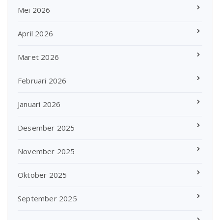
Mei 2026
April 2026
Maret 2026
Februari 2026
Januari 2026
Desember 2025
November 2025
Oktober 2025
September 2025