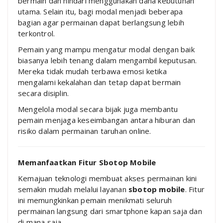
bermain dan hindari menggunakan dana kebutuhan
utama. Selain itu, bagi modal menjadi beberapa
bagian agar permainan dapat berlangsung lebih
terkontrol.
Pemain yang mampu mengatur modal dengan baik
biasanya lebih tenang dalam mengambil keputusan.
Mereka tidak mudah terbawa emosi ketika
mengalami kekalahan dan tetap dapat bermain
secara disiplin.
Mengelola modal secara bijak juga membantu
pemain menjaga keseimbangan antara hiburan dan
risiko dalam permainan taruhan online.
Memanfaatkan Fitur Sbotop Mobile
Kemajuan teknologi membuat akses permainan kini
semakin mudah melalui layanan
sbotop mobile
. Fitur
ini memungkinkan pemain menikmati seluruh
permainan langsung dari smartphone kapan saja dan
di mana saja.