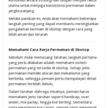
utama untuk menjaga konsistensi permainan dalam
jangka panjang.
Melalui panduan ini, Anda akan memahami beberapa
langkah penting yang dapat membantu meningkatkan
pengalaman bermain di sbotop dengan cara yang
lebih aman dan terarah.
Memahami Cara Kerja Permainan di Sbotop
Sebelum mulai memasang taruhan, langkah pertama
yang perlu dilakukan adalah memahami sistem
permainan yang tersedia di sbotop. Setiap jenis
permainan memiliki aturan dan mekanisme yang
berbeda, sehingga pemain perlu mempelajari detail
permainan terlebih dahulu.
Dalam taruhan olahraga misalnya, pemain harus
memahami jenis taruhan seperti handicap, over
under, mix parlay, hingga live betting. Sementara
pada permainan live casino, pemain perlu mengenali