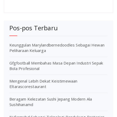
Pos-pos Terbaru
Keunggulan Marylandbernedoodles Sebagai Hewan
Peliharaan Keluarga
Gfgfootball Membahas Masa Depan Industri Sepak
Bola Profesional
Mengenal Lebih Dekat Keistimewaan
Eltarascorestaurant
Beragam Kelezatan Sushi Jepang Modern Ala
Sushihanamd
Nufarmcbd Sebagai Teknologi Pendukung Pertanian