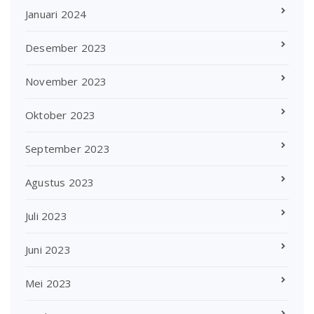
Januari 2024
Desember 2023
November 2023
Oktober 2023
September 2023
Agustus 2023
Juli 2023
Juni 2023
Mei 2023