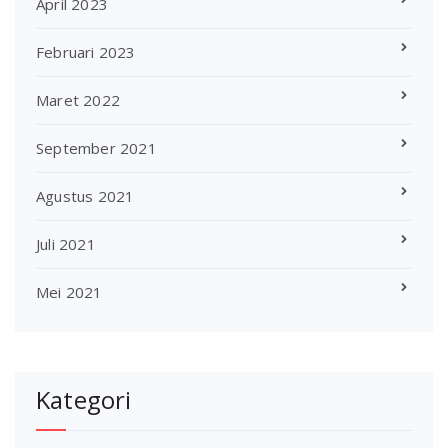
April 2023
Februari 2023
Maret 2022
September 2021
Agustus 2021
Juli 2021
Mei 2021
Kategori