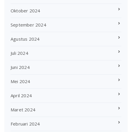
Oktober 2024
September 2024
Agustus 2024
Juli 2024
Juni 2024
Mei 2024
April 2024
Maret 2024
Februari 2024