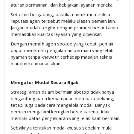
aturan permainan, dan kebijakan layanan mereka.
Sebelum bergabung, pastikan untuk memeriksa
reputasi agen tersebut melalui ulasan pemain lain.
Jangan mudah tergiur dengan promosi besar tanpa
memastikan kualitas layanan yang diberikan.
Dengan memilih agen sbotop yang tepat, pemain
dapat menikmati pengalaman bermain yang lebih
nyaman tanpa khawatir terhadap masalah teknis
maupun keamanan akun.
Mengatur Modal Secara Bijak
Strategi aman dalam bermain sbotop tidak hanya
bergantung pada kemampuan membaca peluang,
tetapi juga pada cara mengelola modal. Banyak
pemain mengalami kerugian besar karena tidak
memiliki batas pengeluaran yang jelas saat bermain.
Sebaiknya tentukan modal khusus sebelum mulai