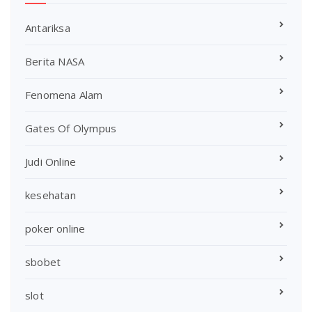
Antariksa
Berita NASA
Fenomena Alam
Gates Of Olympus
Judi Online
kesehatan
poker online
sbobet
slot