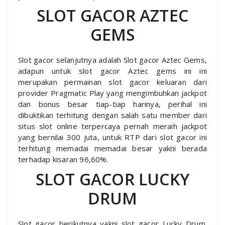
SLOT GACOR AZTEC
GEMS
Slot gacor selanjutnya adalah Slot gacor Aztec Gems,
adapun untuk slot gacor Aztec gems ini ini
merupakan permainan slot gacor keluaran dari
provider Pragmatic Play yang mengimbuhkan jackpot
dan bonus besar tiap-tiap harinya, perihal ini
dibuktikan terhitung dengan salah satu member dari
situs slot online terpercaya pernah meraih jackpot
yang bernilai 300 juta, untuk RTP dari slot gacor ini
terhitung memadai memadai besar yakni berada
terhadap kisaran 96,60%.
SLOT GACOR LUCKY
DRUM
Slot gacor berikutnya yakni slot gacor Lucky Drum.