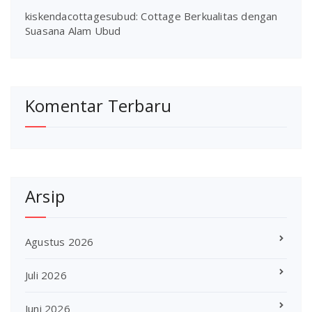
kiskendacottagesubud: Cottage Berkualitas dengan
Suasana Alam Ubud
Komentar Terbaru
Arsip
Agustus 2026
Juli 2026
Juni 2026