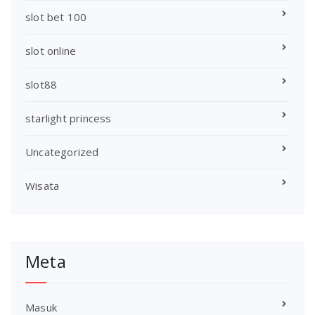
slot bet 100
slot online
slot88
starlight princess
Uncategorized
Wisata
Meta
Masuk