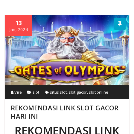
13
Jan, 2024
Vire
slot
situs slot
,
slot gacor
,
slot online
REKOMENDASI LINK SLOT GACOR
HARI INI
REKOMENDASI LINK