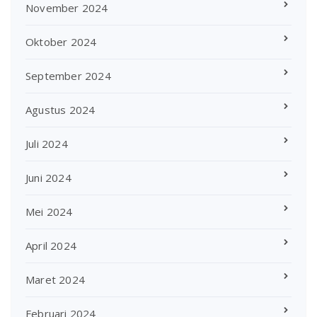
November 2024
Oktober 2024
September 2024
Agustus 2024
Juli 2024
Juni 2024
Mei 2024
April 2024
Maret 2024
Februari 2024