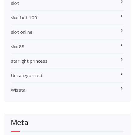
slot
slot bet 100
slot online
slot88
starlight princess
Uncategorized
Wisata
Meta