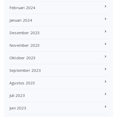
Februari 2024
Januari 2024
Desember 2023
November 2023
Oktober 2023
September 2023
Agustus 2023
Juli 2023
Juni 2023