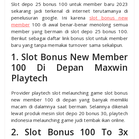
Slot depo 25 bonus 100 untuk member baru 2023
sekarang jadi terkenal di internet terutamanya di
penelusuran google. Ini karena
slot bonus new
member
100 di awal benar-benar menolong semua
member yang bermain di slot depo 25 bonus 100.
Berikut sebagai daftar link bonus slot untuk member
baru yang tanpa memakai turnover sama sekalipun.
1. Slot Bonus New Member
100 Di Depan Maxwin
Playtech
Provider playtech slot melaunching game slot bonus
new member 100 di depan yang banyak memiliki
macam di dalamnya saat bermain. Selainnya dikenali
lewat produk mesin slot depo 20 bonus 30, playtech
indonesia melaunching game judi tembak ikan online.
2. Slot Bonus 100 To 3x