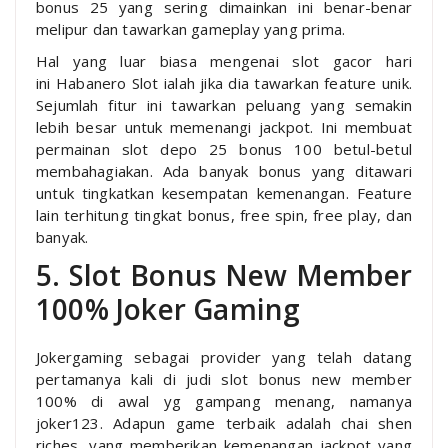
bonus 25 yang sering dimainkan ini benar-benar
melipur dan tawarkan gameplay yang prima.
Hal yang luar biasa mengenai slot gacor hari
ini Habanero Slot ialah jika dia tawarkan feature unik.
Sejumlah fitur ini tawarkan peluang yang semakin
lebih besar untuk memenangi jackpot. Ini membuat
permainan slot depo 25 bonus 100 betul-betul
membahagiakan. Ada banyak bonus yang ditawari
untuk tingkatkan kesempatan kemenangan. Feature
lain terhitung tingkat bonus, free spin, free play, dan
banyak.
5. Slot Bonus New Member
100% Joker Gaming
Jokergaming sebagai provider yang telah datang
pertamanya kali di judi slot bonus new member
100% di awal yg gampang menang, namanya
joker123. Adapun game terbaik adalah chai shen
riches, yang memberikan kemenangan jackpot yang