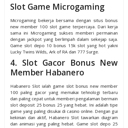
Slot Game Microgaming
Microgaming bekerja bersama dengan situs bonus
new member 100 slot game terpercaya. Dari kerja
sama ini Microgaming sukses memberi permainan
dengan jackpot yang berlimpah dalam sekejap saja.
Game slot depo 10 bonus 15k slot yang hot yakni
Lucky Twins Wilds, Ark of RA dan 777 Surge.
4. Slot Gacor Bonus New
Member Habanero
Habanero Slot ialah game slot bonus new member
100 paling gacor yang memakai tehnologi terbaru
dan paling cepat untuk memberi pengalaman bermain
slot deposit 25 bonus 25 yang hebat. Ini adalah tipe
game yang paling disukai di casino online. Dengan gui
kekinian dan aktif, Habanero Slot tawarkan diagram
dan animasi yang paling hebat. Game slot depo 25