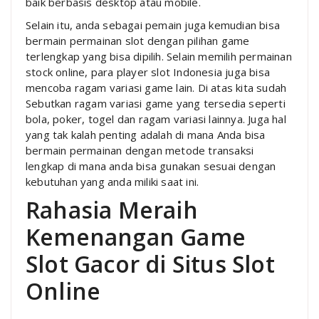
baik berbasis desktop atau mobile.
Selain itu, anda sebagai pemain juga kemudian bisa
bermain permainan slot dengan pilihan game
terlengkap yang bisa dipilih. Selain memilih permainan
stock online, para player slot Indonesia juga bisa
mencoba ragam variasi game lain. Di atas kita sudah
Sebutkan ragam variasi game yang tersedia seperti
bola, poker, togel dan ragam variasi lainnya. Juga hal
yang tak kalah penting adalah di mana Anda bisa
bermain permainan dengan metode transaksi
lengkap di mana anda bisa gunakan sesuai dengan
kebutuhan yang anda miliki saat ini.
Rahasia Meraih
Kemenangan Game
Slot Gacor di Situs Slot
Online