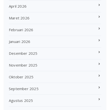
April 2026
Maret 2026
Februari 2026
Januari 2026
Desember 2025
November 2025
Oktober 2025
September 2025
Agustus 2025