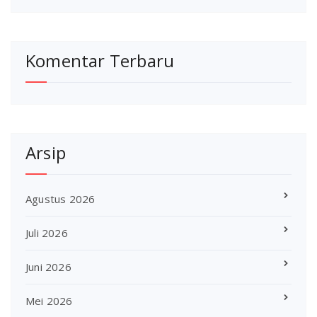
Komentar Terbaru
Arsip
Agustus 2026
Juli 2026
Juni 2026
Mei 2026