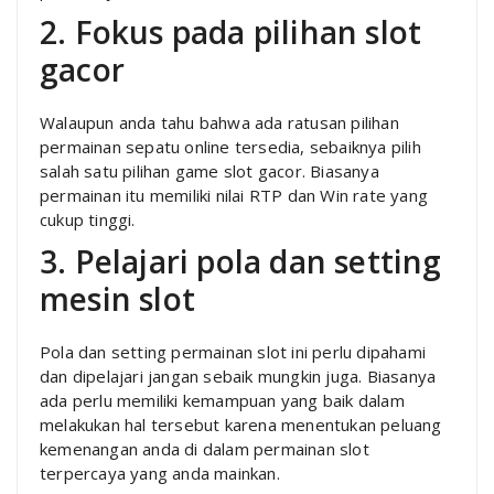
2. Fokus pada pilihan slot
gacor
Walaupun anda tahu bahwa ada ratusan pilihan
permainan sepatu online tersedia, sebaiknya pilih
salah satu pilihan game slot gacor. Biasanya
permainan itu memiliki nilai RTP dan Win rate yang
cukup tinggi.
3. Pelajari pola dan setting
mesin slot
Pola dan setting permainan slot ini perlu dipahami
dan dipelajari jangan sebaik mungkin juga. Biasanya
ada perlu memiliki kemampuan yang baik dalam
melakukan hal tersebut karena menentukan peluang
kemenangan anda di dalam permainan slot
terpercaya yang anda mainkan.