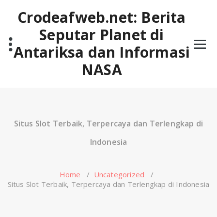
Skip
Crodeafweb.net: Berita
to
content
Seputar Planet di
Antariksa dan Informasi
NASA
Situs Slot Terbaik, Terpercaya dan Terlengkap di
Indonesia
Home
/
Uncategorized
/
Situs Slot Terbaik, Terpercaya dan Terlengkap di Indonesia