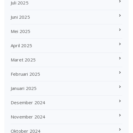
Juli 2025
Juni 2025
Mei 2025
April 2025
Maret 2025
Februari 2025
Januari 2025
Desember 2024
November 2024
Oktober 2024