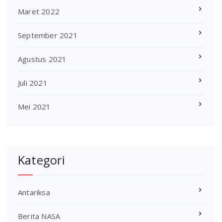
Maret 2022
September 2021
Agustus 2021
Juli 2021
Mei 2021
Kategori
Antariksa
Berita NASA