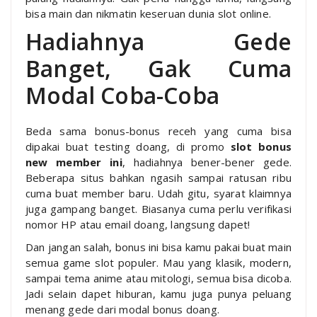
bisa main dan nikmatin keseruan dunia slot online.
Hadiahnya Gede
Banget, Gak Cuma
Modal Coba-Coba
Beda sama bonus-bonus receh yang cuma bisa
dipakai buat testing doang, di promo
slot bonus
new member ini
, hadiahnya bener-bener gede.
Beberapa situs bahkan ngasih sampai ratusan ribu
cuma buat member baru. Udah gitu, syarat klaimnya
juga gampang banget. Biasanya cuma perlu verifikasi
nomor HP atau email doang, langsung dapet!
Dan jangan salah, bonus ini bisa kamu pakai buat main
semua game slot populer. Mau yang klasik, modern,
sampai tema anime atau mitologi, semua bisa dicoba.
Jadi selain dapet hiburan, kamu juga punya peluang
menang gede dari modal bonus doang.