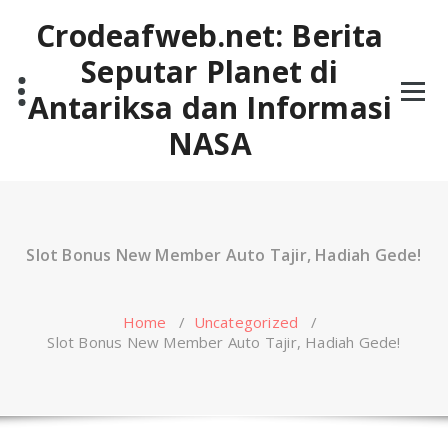
Skip
Crodeafweb.net: Berita
to
content
Seputar Planet di
Antariksa dan Informasi
NASA
Slot Bonus New Member Auto Tajir, Hadiah Gede!
Home
/
Uncategorized
/
Slot Bonus New Member Auto Tajir, Hadiah Gede!