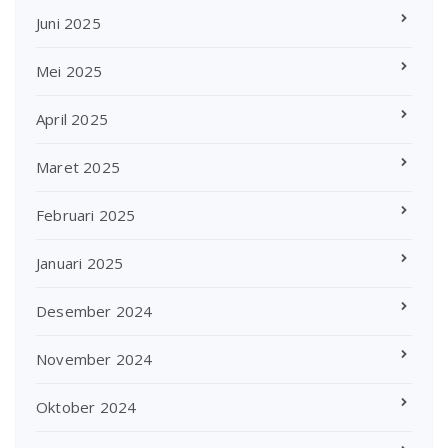
Juni 2025
Mei 2025
April 2025
Maret 2025
Februari 2025
Januari 2025
Desember 2024
November 2024
Oktober 2024