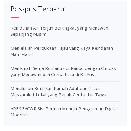
Pos-pos Terbaru
Keindahan Air Terjun Bertingkat yang Menawan
Sepanjang Musim
Menjelajah Perbukitan Hijau yang Kaya Keindahan
Alam Alami
Menikmati Senja Romantis di Pantai dengan Ombak
yang Menawan dan Cerita Lucu di Baliknya
Menelusuri Keunikan Rumah Adat dan Tradisi
Masyarakat Lokal yang Penuh Cerita dan Tawa
ARESGACOR Sisi Pemain Menuju Pengalaman Digital
Modern