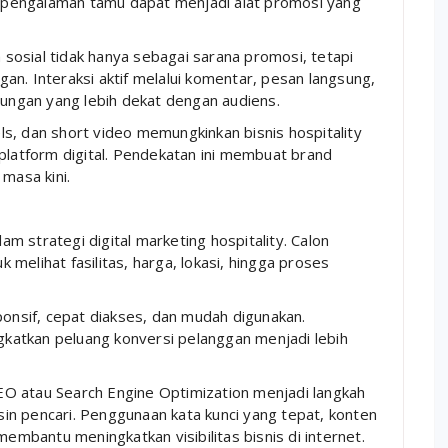
ga pengalaman tamu dapat menjadi alat promosi yang
osial tidak hanya sebagai sarana promosi, tetapi
n. Interaksi aktif melalui komentar, pesan langsung,
ngan yang lebih dekat dengan audiens.
eels, dan short video memungkinkan bisnis hospitality
platform digital. Pendekatan ini membuat brand
masa kini.
 strategi digital marketing hospitality. Calon
melihat fasilitas, harga, lokasi, hingga proses
ponsif, cepat diakses, dan mudah digunakan.
katkan peluang konversi pelanggan menjadi lebih
SEO atau Search Engine Optimization menjadi langkah
in pencari. Penggunaan kata kunci yang tepat, konten
membantu meningkatkan visibilitas bisnis di internet.