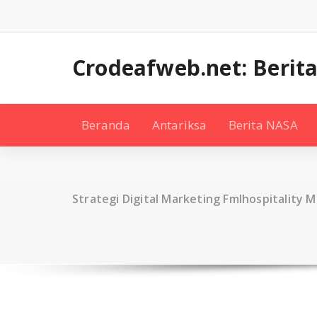
Skip
to
content
Crodeafweb.net: Berita
Beranda
Antariksa
Berita NASA
Strategi Digital Marketing Fmlhospitality M