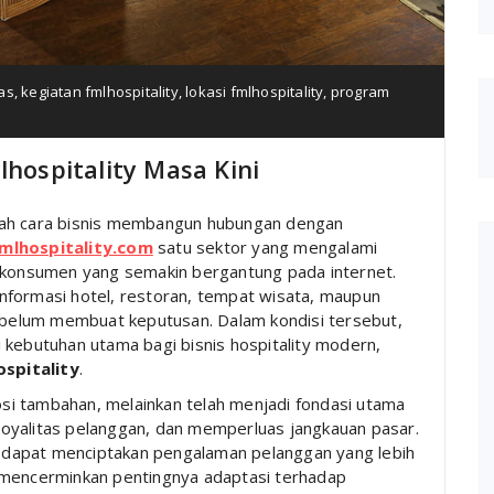
tas
,
kegiatan fmlhospitality
,
lokasi fmlhospitality
,
program
lhospitality Masa Kini
bah cara bisnis membangun hubungan dengan
mlhospitality.com
satu sektor yang mengalami
u konsumen yang semakin bergantung pada internet.
 informasi hotel, restoran, tempat wisata, maupun
sebelum membuat keputusan. Dalam kondisi tersebut,
 kebutuhan utama bagi bisnis hospitality modern,
ospitality
.
mosi tambahan, melainkan telah menjadi fondasi utama
oyalitas pelanggan, dan memperluas jangkauan pasar.
ty dapat menciptakan pengalaman pelanggan yang lebih
mencerminkan pentingnya adaptasi terhadap