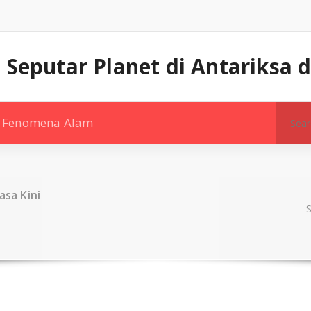
 Seputar Planet di Antariksa
Search
Fenomena Alam
for:
asa Kini
S