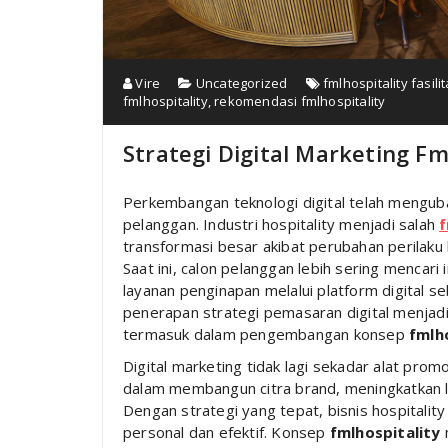
Vire
Uncategorized
fmlhospitality fasili
fmlhospitality
,
rekomendasi fmlhospitality
Strategi Digital Marketing Fm
Perkembangan teknologi digital telah mengu
pelanggan. Industri hospitality menjadi salah
f
transformasi besar akibat perubahan perilak
Saat ini, calon pelanggan lebih sering mencari
layanan penginapan melalui platform digital 
penerapan strategi pemasaran digital menjadi
termasuk dalam pengembangan konsep
fmlh
Digital marketing tidak lagi sekadar alat pro
dalam membangun citra brand, meningkatkan l
Dengan strategi yang tepat, bisnis hospitali
personal dan efektif. Konsep
fmlhospitality