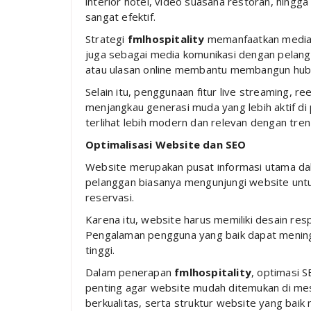
interior hotel, video suasana restoran, hing
sangat efektif.
Strategi
fmlhospitality
memanfaatkan media s
juga sebagai media komunikasi dengan pelangga
atau ulasan online membantu membangun hubu
Selain itu, penggunaan fitur live streaming, r
menjangkau generasi muda yang lebih aktif di 
terlihat lebih modern dan relevan dengan tren 
Optimalisasi Website dan SEO
Website merupakan pusat informasi utama dalam
pelanggan biasanya mengunjungi website untuk 
reservasi.
Karena itu, website harus memiliki desain res
Pengalaman pengguna yang baik dapat mening
tinggi.
Dalam penerapan
fmlhospitality
, optimasi 
penting agar website mudah ditemukan di mes
berkualitas, serta struktur website yang baik 