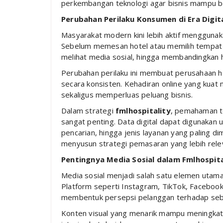
perkembangan teknologi agar bisnis mampu ber
Perubahan Perilaku Konsumen di Era Digit
Masyarakat modern kini lebih aktif menggunaka
Sebelum memesan hotel atau memilih tempat 
melihat media sosial, hingga membandingkan ha
Perubahan perilaku ini membuat perusahaan hos
secara konsisten. Kehadiran online yang ku
sekaligus memperluas peluang bisnis.
Dalam strategi
fmlhospitality
, pemahaman t
sangat penting. Data digital dapat digunakan
pencarian, hingga jenis layanan yang paling 
menyusun strategi pemasaran yang lebih relev
Pentingnya Media Sosial dalam Fmlhospita
Media sosial menjadi salah satu elemen utama 
Platform seperti Instagram, TikTok, Faceboo
membentuk persepsi pelanggan terhadap seb
Konten visual yang menarik mampu meningkatkan