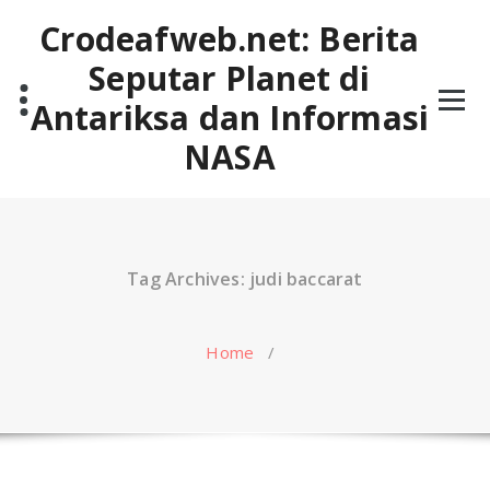
Skip
Crodeafweb.net: Berita
to
content
Seputar Planet di
Antariksa dan Informasi
NASA
Tag Archives: judi baccarat
Home
/