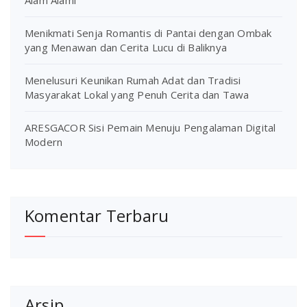
Menikmati Senja Romantis di Pantai dengan Ombak
yang Menawan dan Cerita Lucu di Baliknya
Menelusuri Keunikan Rumah Adat dan Tradisi
Masyarakat Lokal yang Penuh Cerita dan Tawa
ARESGACOR Sisi Pemain Menuju Pengalaman Digital
Modern
Komentar Terbaru
Arsip