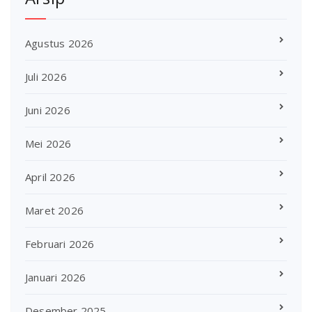
Agustus 2026
Juli 2026
Juni 2026
Mei 2026
April 2026
Maret 2026
Februari 2026
Januari 2026
Desember 2025