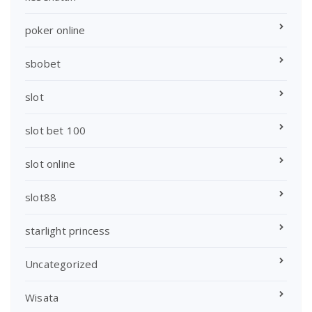
poker online
sbobet
slot
slot bet 100
slot online
slot88
starlight princess
Uncategorized
Wisata