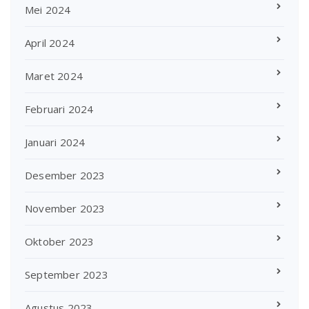
Mei 2024
April 2024
Maret 2024
Februari 2024
Januari 2024
Desember 2023
November 2023
Oktober 2023
September 2023
Agustus 2023