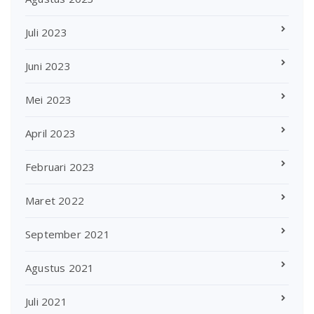
Juli 2023
Juni 2023
Mei 2023
April 2023
Februari 2023
Maret 2022
September 2021
Agustus 2021
Juli 2021