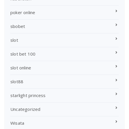
poker online
sbobet
slot
slot bet 100
slot online
slot88
starlight princess
Uncategorized
Wisata