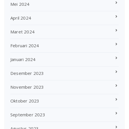
Mei 2024
April 2024
Maret 2024
Februari 2024
Januari 2024
Desember 2023
November 2023
Oktober 2023
September 2023
Agustus 2023