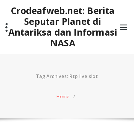
Skip
Crodeafweb.net: Berita
to
content
Seputar Planet di
Antariksa dan Informasi
NASA
Tag Archives: Rtp live slot
Home
/