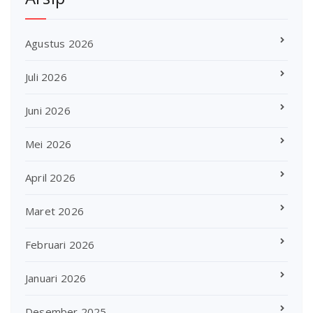
Agustus 2026
Juli 2026
Juni 2026
Mei 2026
April 2026
Maret 2026
Februari 2026
Januari 2026
Desember 2025