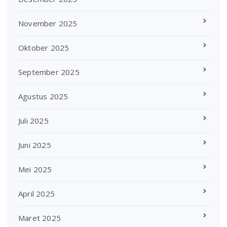
November 2025
Oktober 2025
September 2025
Agustus 2025
Juli 2025
Juni 2025
Mei 2025
April 2025
Maret 2025