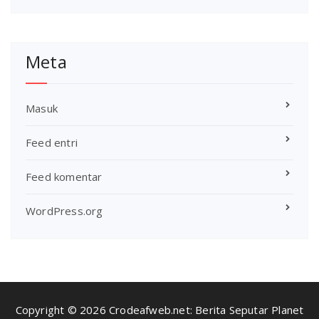
Meta
Masuk
Feed entri
Feed komentar
WordPress.org
Copyright © 2026 Crodeafweb.net: Berita Seputar Planet