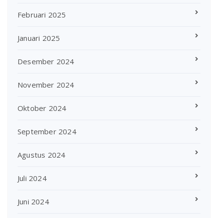
Februari 2025
Januari 2025
Desember 2024
November 2024
Oktober 2024
September 2024
Agustus 2024
Juli 2024
Juni 2024