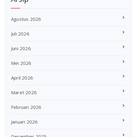
Agustus 2026
Juli 2026
Juni 2026
Mei 2026
April 2026
Maret 2026
Februari 2026
Januari 2026
Desember 2025