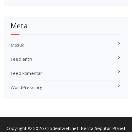
Meta
Masuk
Feed entri
Feed komentar
WordPress.org
Copyright © 2026 Crodeafweb.net: Berita Seputar Planet