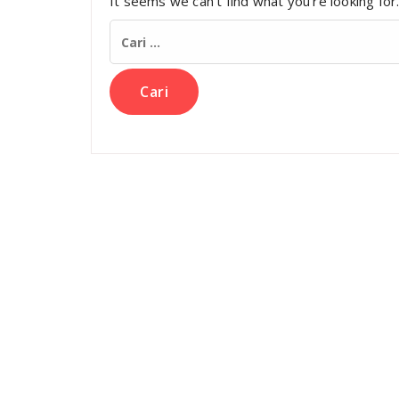
It seems we can’t find what you’re looking for
Cari
untuk: