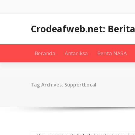
Skip
to
content
Crodeafweb.net: Berita
Beranda
Antariksa
Berita NASA
Tag Archives: SupportLocal