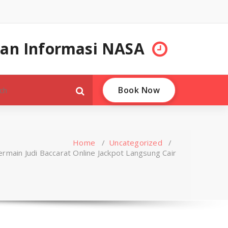
 dan Informasi NASA
Book Now
Home
/
Uncategorized
/
rmain Judi Baccarat Online Jackpot Langsung Cair