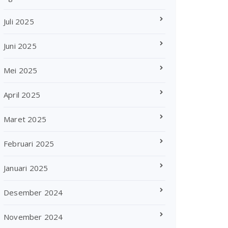
Juli 2025
Juni 2025
Mei 2025
April 2025
Maret 2025
Februari 2025
Januari 2025
Desember 2024
November 2024