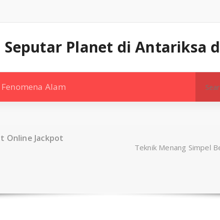
 Seputar Planet di Antariksa
Search
Fenomena Alam
for:
t Online Jackpot
Teknik Menang Simpel Be