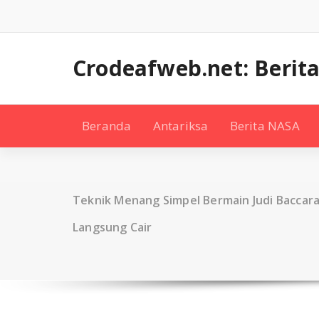
Skip
to
content
Crodeafweb.net: Berita
Beranda
Antariksa
Berita NASA
Teknik Menang Simpel Bermain Judi Baccara
Langsung Cair