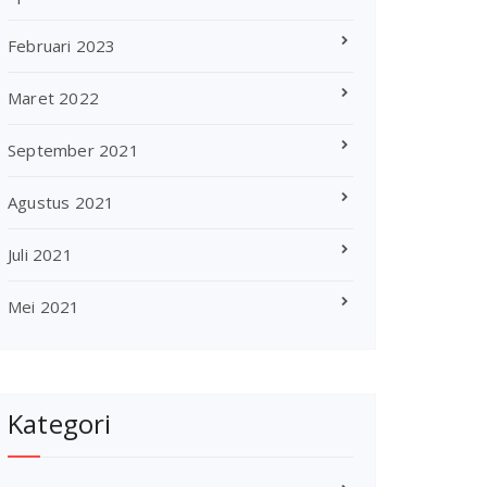
Februari 2023
Maret 2022
September 2021
Agustus 2021
Juli 2021
Mei 2021
Kategori