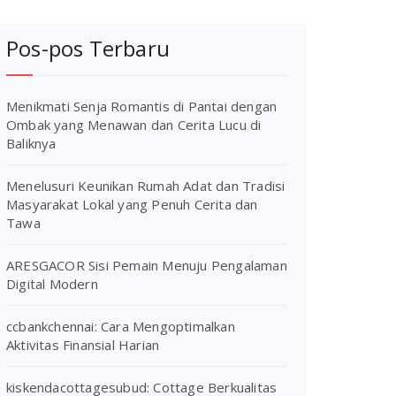
Pos-pos Terbaru
Menikmati Senja Romantis di Pantai dengan
Ombak yang Menawan dan Cerita Lucu di
Baliknya
Menelusuri Keunikan Rumah Adat dan Tradisi
Masyarakat Lokal yang Penuh Cerita dan
Tawa
ARESGACOR Sisi Pemain Menuju Pengalaman
Digital Modern
ccbankchennai: Cara Mengoptimalkan
Aktivitas Finansial Harian
kiskendacottagesubud: Cottage Berkualitas