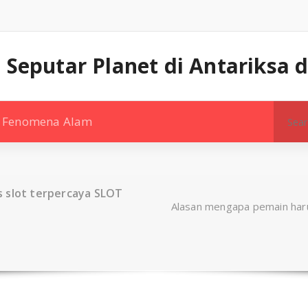
 Seputar Planet di Antariksa
Search
Fenomena Alam
for:
s slot terpercaya SLOT
Alasan mengapa pemain haru