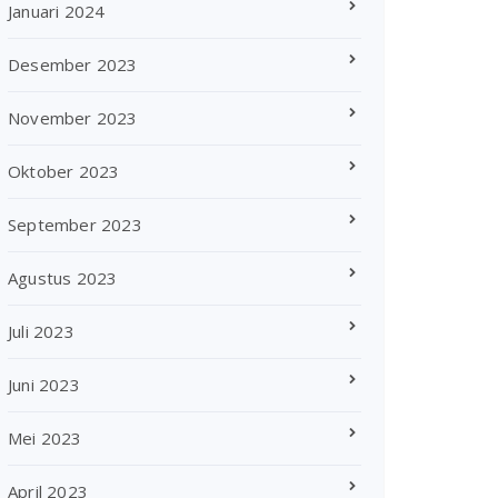
Januari 2024
Desember 2023
November 2023
Oktober 2023
September 2023
Agustus 2023
Juli 2023
Juni 2023
Mei 2023
April 2023