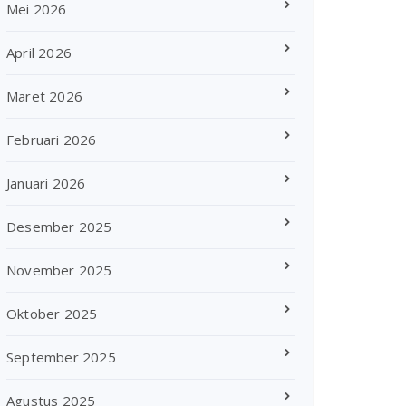
Mei 2026
April 2026
Maret 2026
Februari 2026
Januari 2026
Desember 2025
November 2025
Oktober 2025
September 2025
Agustus 2025