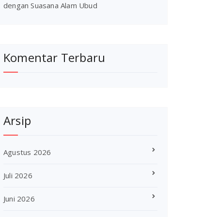
dengan Suasana Alam Ubud
Komentar Terbaru
Arsip
Agustus 2026
Juli 2026
Juni 2026