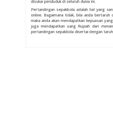
disukai penduduk di seluruh dunia ini.
Pertandingan sepakbola adalah hal yang sang
online. Bagaimana tidak, bila anda bertaru
maka anda akan mendapatkan kepuasan yang b
juga mendapatkan uang Rupiah dari menan
pertandingan sepakbola disertai dengan taru