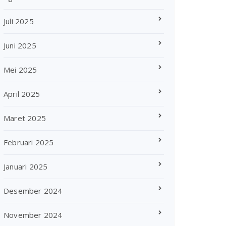
Juli 2025
Juni 2025
Mei 2025
April 2025
Maret 2025
Februari 2025
Januari 2025
Desember 2024
November 2024