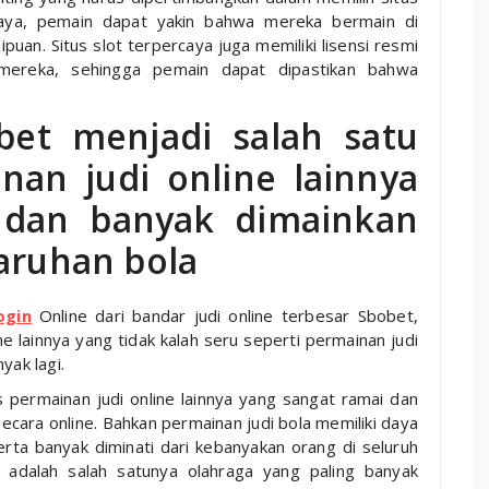
rcaya, pemain dapat yakin bahwa mereka bermain di
puan. Situs slot terpercaya juga memiliki lisensi resmi
mereka, sehingga pemain dapat dipastikan bahwa
obet menjadi salah satu
inan judi online lainnya
 dan banyak dimainkan
taruhan bola
ogin
Online dari bandar judi online terbesar Sbobet,
e lainnya yang tidak kalah seru seperti permainan judi
yak lagi.
nis permainan judi online lainnya yang sangat ramai dan
ecara online. Bahkan permainan judi bola memiliki daya
serta banyak diminati dari kebanyakan orang di seluruh
adalah salah satunya olahraga yang paling banyak