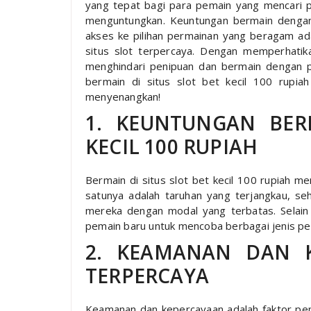
yang tepat bagi para pemain yang mencari 
menguntungkan. Keuntungan bermain dengan 
akses ke pilihan permainan yang beragam a
situs slot terpercaya. Dengan memperhati
menghindari penipuan dan bermain dengan pi
bermain di situs slot bet kecil 100 rupi
menyenangkan!
1. KEUNTUNGAN BER
KECIL 100 RUPIAH
Bermain di situs slot bet kecil 100 rupiah me
satunya adalah taruhan yang terjangkau, 
mereka dengan modal yang terbatas. Selain 
pemain baru untuk mencoba berbagai jenis per
2. KEAMANAN DAN K
TERPERCAYA
Keamanan dan kepercayaan adalah faktor pen