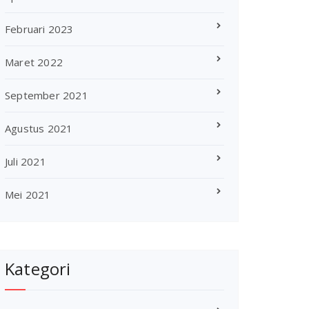
Februari 2023
Maret 2022
September 2021
Agustus 2021
Juli 2021
Mei 2021
Kategori