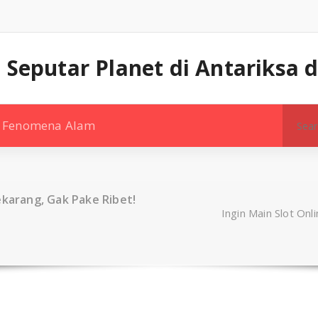
 Seputar Planet di Antariksa
Search
Fenomena Alam
for:
ekarang, Gak Pake Ribet!
Ingin Main Slot On