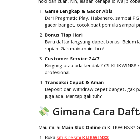
hoki dan cuan. Nih, alasan kenapa lo wajib coba
Game Lengkap & Gacor Abis
Dari Pragmatic Play, Habanero, sampai PG 
gacor banget, cocok buat pemula sampai p
Bonus Tiap Hari
Baru daftar langsung dapet bonus. Belum la
rupiah. Gak main-main, bro!
Customer Service 24/7
Bingung atau ada kendala? CS KLIKWIN88 si
profesional.
Transaksi Cepat & Aman
Deposit dan withdraw cepet banget, gak pa
juga ada. Mantap gak tuh?
Gimana Cara Daft
Mau mulai
Main Slot Online
di KLIKWIN88? G
Buka
situs resmi
KLIKWIN88