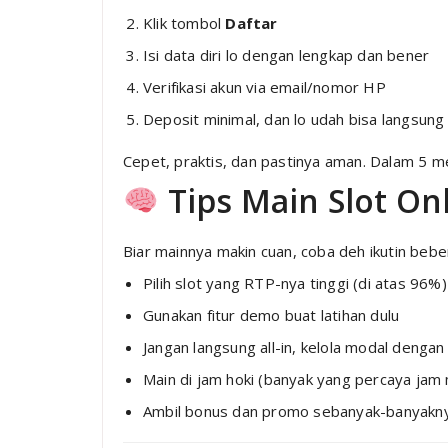
Klik tombol
Daftar
Isi data diri lo dengan lengkap dan bener
Verifikasi akun via email/nomor HP
Deposit minimal, dan lo udah bisa langsung 
Cepet, praktis, dan pastinya aman. Dalam 5 me
Tips Main Slot On
Biar mainnya makin cuan, coba deh ikutin beber
Pilih slot yang RTP-nya tinggi (di atas 96%)
Gunakan fitur demo buat latihan dulu
Jangan langsung all-in, kelola modal dengan 
Main di jam hoki (banyak yang percaya jam 
Ambil bonus dan promo sebanyak-banyakn