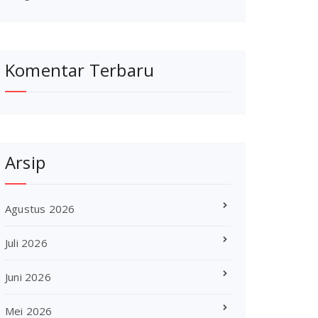
Komentar Terbaru
Arsip
Agustus 2026
Juli 2026
Juni 2026
Mei 2026