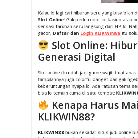
Kalau lo lagi cari hiburan seru yang bisa bik
Slot Online
! Gak perlu repot ke kasino atau n
sensasi taruhan seru langsung dari HP lo. Na
gacor,
Daftar dan
Login KLIKWIN88
itu sol
Slot Online: Hibu
Generasi Digital
Slot online itu udah jadi game wajib buat an
tampilannya juga colorful banget dan gak ngeb
keberuntungan nyapa lo. Ada ratusan tema 
bisa lo temuin cuma di satu tempat:
KLIKWIN
Kenapa Harus Main
KLIKWIN88?
KLIKWIN88
bukan sekadar situs judi online bi