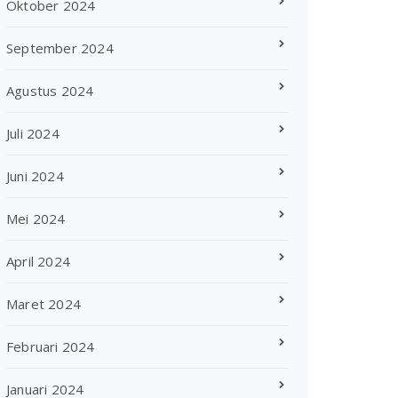
Oktober 2024
September 2024
Agustus 2024
Juli 2024
Juni 2024
Mei 2024
April 2024
Maret 2024
Februari 2024
Januari 2024