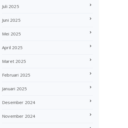
Juli 2025
Juni 2025
Mei 2025
April 2025
Maret 2025
Februari 2025
Januari 2025
Desember 2024
November 2024