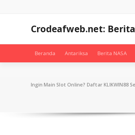
Skip
to
content
Crodeafweb.net: Berita
Beranda
Antariksa
Berita NASA
Ingin Main Slot Online? Daftar KLIKWIN88 S