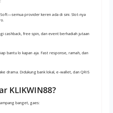
:
Soft—semua provider keren ada di sini. Slot-nya
ro.
gi cashback, free spin, dan event berhadiah jutaan
ap bantu lo kapan aja. Fast response, ramah, dan
ke drama. Didukung bank lokal, e-wallet, dan QRIS
ar KLIKWIN88?
ampang banget, gaes: