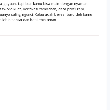
ya-gayaan, tapi biar kamu bisa main dengan nyaman
sword kuat, verifikasi tambahan, data profil rapi,
uanya saling ngunci. Kalau udah beres, baru deh kamu
lebih santai dan hati lebih aman.