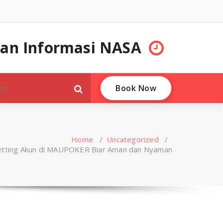
 dan Informasi NASA
Book Now
Home
/
Uncategorized
/
etting Akun di MAUPOKER Biar Aman dan Nyaman