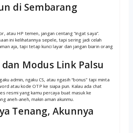
kun di Sembarang
tor, atau HP temen, jangan centang “ingat saya”.
aan ini kelihatannya sepele, tapi sering jadi celah
man aja, tapi tetap kunci layar dan jangan biarin orang
 dan Modus Link Palsu
ngaku admin, ngaku CS, atau ngasih “bonus” tapi minta
sword atau kode OTP ke siapa pun. Kalau ada chat
akses resmi yang kamu percaya buat masuk ke
yang aneh-aneh, makin aman akunmu.
nya Tenang, Akunnya