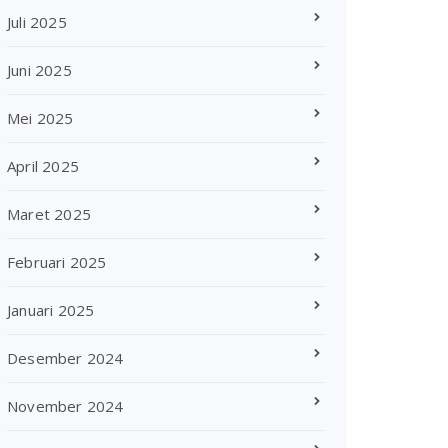
Juli 2025
Juni 2025
Mei 2025
April 2025
Maret 2025
Februari 2025
Januari 2025
Desember 2024
November 2024