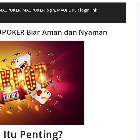
MAUPOKER
,
MAUPOKER login
,
MAUPOKER login link
AUPOKER Biar Aman dan Nyaman
 Itu Penting?