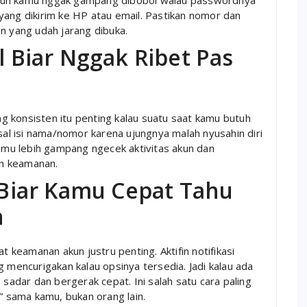
yang dikirim ke HP atau email. Pastikan nomor dan
n yang udah jarang dibuka.
il Biar Nggak Ribet Pas
ang konsisten itu penting kalau suatu saat kamu butuh
asal isi nama/nomor karena ujungnya malah nyusahin diri
 kamu lebih gampang ngecek aktivitas akun dan
n keamanan.
i Biar Kamu Cepat Tahu
h
t keamanan akun justru penting. Aktifin notifikasi
g mencurigakan kalau opsinya tersedia. Jadi kalau ada
 sadar dan bergerak cepat. Ini salah satu cara paling
 sama kamu, bukan orang lain.