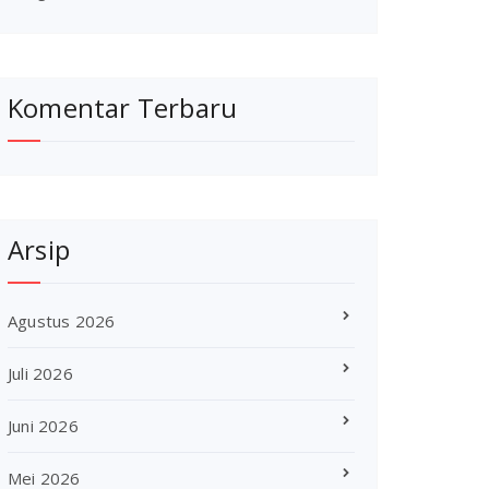
Komentar Terbaru
Arsip
Agustus 2026
Juli 2026
Juni 2026
Mei 2026