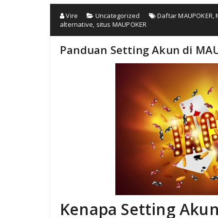
Vire
Uncategorized
Daftar MAUPOKER
,
alternative
,
situs MAUPOKER
Panduan Setting Akun di M
Kenapa Setting Akun