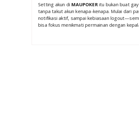
Setting akun di
MAUPOKER
itu bukan buat ga
tanpa takut akun kenapa-kenapa. Mulai dari pas
notifikasi aktif, sampai kebiasaan logout—sem
bisa fokus menikmati permainan dengan kepala 