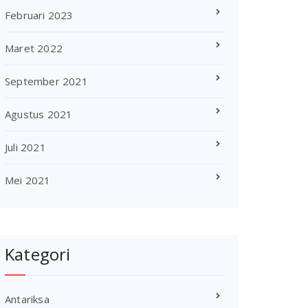
Februari 2023
Maret 2022
September 2021
Agustus 2021
Juli 2021
Mei 2021
Kategori
Antariksa