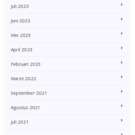
Juli 2023
Juni 2023
Mei 2023
April 2023
Februari 2023
Maret 2022
September 2021
Agustus 2021
Juli 2021