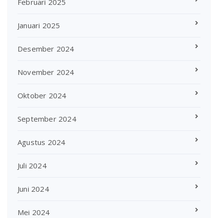
Februari 2025
Januari 2025
Desember 2024
November 2024
Oktober 2024
September 2024
Agustus 2024
Juli 2024
Juni 2024
Mei 2024