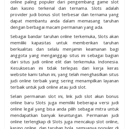
online paling populer dari pengembang game slot
dan kasino terkenal dan ternama. Slots adalah
provider judi bonus slot terbesar dan ternama yang
dapat membantu anda dalam memasang taruhan
dengan berbagai macam permainan yang ada.
Sebagai bandar taruhan online terkemuka, Slots akan
memiliki kapasitas untuk memberikan taruhan
berkualitas dan selalu menjamin keamanan bagi
anggota yang menganggap situs ini sebagai bagian
dari situs judi online elit dan terkemuka. Indonesia.
Kesuksesan ini tidak terlepas dari kerja keras
website kami tahun ini, yang telah menghasilkan situs
judi online terbaik yang sering menampilkan layanan
terbaik untuk judi online atau judi slot.
Selain permainan slot ini, link judi slot akun bonus
online baru Slots juga memiliki beberapa versi judi
online legal yang bisa anda pilih sebagai mitra untuk
mendapatkan banyak keuntungan. Permainan judi
online terlengkap di Slots juga mencakup slot online,
kasino online, dan taruhan bola, semuanya populer di