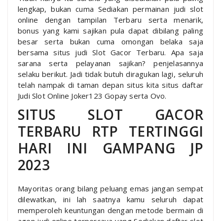
lengkap, bukan cuma Sediakan permainan judi slot
online dengan tampilan Terbaru serta menarik,
bonus yang kami sajikan pula dapat dibilang paling
besar serta bukan cuma omongan belaka saja
bersama situs judi Slot Gacor Terbaru. Apa saja
sarana serta pelayanan sajikan? penjelasannya
selaku berikut. Jadi tidak butuh diragukan lagi, seluruh
telah nampak di taman depan situs kita situs daftar
Judi Slot Online Joker123 Gopay serta Ovo.
SITUS SLOT GACOR
TERBARU RTP TERTINGGI
HARI INI GAMPANG JP
2023
Mayoritas orang bilang peluang emas jangan sempat
dilewatkan, ini lah saatnya kamu seluruh dapat
memperoleh keuntungan dengan metode bermain di