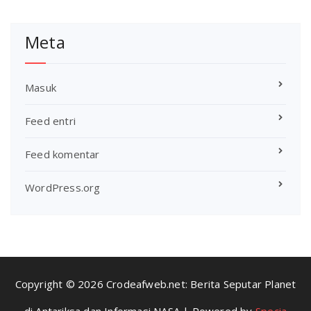
Meta
Masuk
Feed entri
Feed komentar
WordPress.org
Copyright © 2026 Crodeafweb.net: Berita Seputar Planet