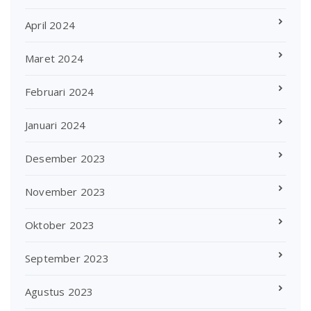
April 2024
Maret 2024
Februari 2024
Januari 2024
Desember 2023
November 2023
Oktober 2023
September 2023
Agustus 2023