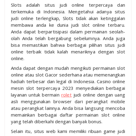
Slots adalah situs judi online terpercaya dan
terkemuka di Indonesia. Mengetahui adanya situs
judi online terlengkap, Slots tidak akan ketinggalan
membawa anda ke dunia judi slot online terbaru.
Anda dapat berpartisipasi dalam permainan seolah-
olah Anda telah bergabung sebelumnya. Anda juga
bisa memastikan bahwa berbagai pilihan situs judi
online terbaik tidak kalah menariknya dengan slot
online.
Anda dapat dengan mudah mengikuti permainan slot
online atau slot Gacor sederhana atau memenangkan
hadiah terbesar dan legal di Indonesia. Casino online
mesin slot terpercaya 2023 menyediakan berbagai
layanan untuk bermain
rolet
judi online dengan uang
asli menggunakan browser dari perangkat mobile
atau perangkat lainnya. Anda bisa langsung mencoba
memainkan berbagai daftar permainan slot online
yang telah diberkahi dengan banyak bonus.
Selain itu, situs web kami memiliki ribuan game judi