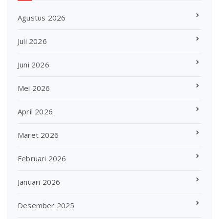
Agustus 2026
Juli 2026
Juni 2026
Mei 2026
April 2026
Maret 2026
Februari 2026
Januari 2026
Desember 2025