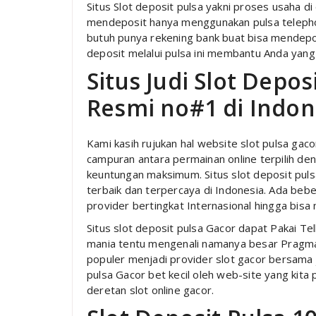
Situs Slot deposit pulsa yakni proses usaha d
mendeposit hanya menggunakan pulsa telephon
butuh punya rekening bank buat bisa mendepos
deposit melalui pulsa ini membantu Anda yang 
Situs Judi Slot Depo
Resmi no#1 di Indon
Kami kasih rujukan hal website slot pulsa gaco
campuran antara permainan online terpilih d
keuntungan maksimum. Situs slot deposit pulsa
terbaik dan terpercaya di Indonesia. Ada bebe
provider bertingkat Internasional hingga bis
Situs slot deposit pulsa Gacor dapat Pakai Te
mania tentu mengenali namanya besar Pragmat
populer menjadi provider slot gacor bersama 
pulsa Gacor bet kecil oleh web-site yang kita
deretan slot online gacor.