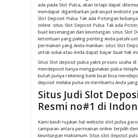
ada pada Slot Pulsa, akan tetapi dapat ditemui
mendapat digambarkan jadi wujud website ya
Slot Deposit Pulsa Tak ada Potongan kebanyaka
online. situs Slot Deposit Pulsa Tak ada Pot
buat kesenangan dan keuntungan. situs Slot 
ketentuan yang paling penting Anda patuhi un
permainan yang Anda mainkan. situs Slot Dep
untuk sukai atau Anda dapat bayar buat hak ind
Situs Slot deposit pulsa yakni proses usaha d
mendeposit hanya menggunakan pulsa telephon
butuh punya rekening bank buat bisa mendepos
deposit melalui pulsa ini membantu Anda yang 
Situs Judi Slot Depo
Resmi no#1 di Indon
Kami kasih rujukan hal website slot pulsa gaco
campuran antara permainan online terpilih d
keuntungan maksimum. Situs slot deposit pulsa