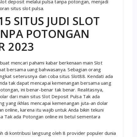
slot deposit melalui pulsa tanpa potongan, menjadi
ran situs slot pulsa.
15 SITUS JUDI SLOT
TANPA POTONGAN
R 2023
 buat mencari pahami kabar berkenaan main Slot
ebat bersama uang bahwasanya. Sebagian orang
kat seterusnya dan coba situs Slot88. Kendati ada
 Anda tak dapat mencapai kemenangan bersama uang
tongan, ini benar-benar tak benar. Realitasnya,
olar dari main situs Slot Deposit Pulsa Tak ada
ng yang ikhlas mencapai kemenangan juta-an dolar
 online, karena itu wajib untuk Anda bikin tekuni
a Tak ada Potongan online ini betul sementara
ah di kontribusi langsung oleh 8 provider populer dunia