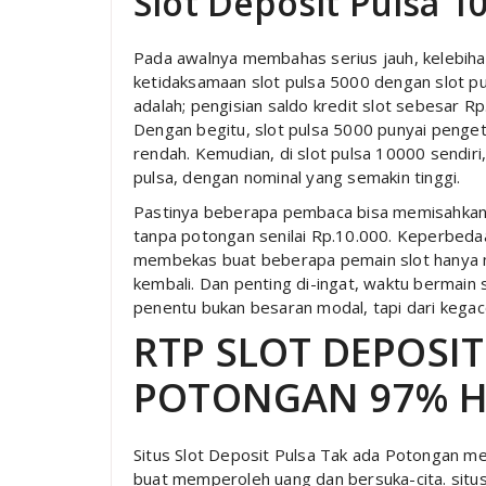
Slot Deposit Pulsa 1
Pada awalnya membahas serius jauh, kelebiha
ketidaksamaan slot pulsa 5000 dengan slot pul
adalah; pengisian saldo kredit slot sebesar Rp
Dengan begitu, slot pulsa 5000 punyai penge
rendah. Kemudian, di slot pulsa 10000 sendir
pulsa, dengan nominal yang semakin tinggi.
Pastinya beberapa pembaca bisa memisahkan, 
tanpa potongan senilai Rp.10.000. Keperbedaan 
membekas buat beberapa pemain slot hanya mo
kembali. Dan penting di-ingat, waktu bermain 
penentu bukan besaran modal, tapi dari kegaco
RTP SLOT DEPOSI
POTONGAN 97% HA
Situs Slot Deposit Pulsa Tak ada Potongan m
buat memperoleh uang dan bersuka-cita. situ