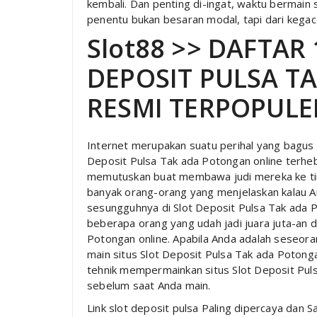
kembali. Dan penting di-ingat, waktu bermain 
penentu bukan besaran modal, tapi dari kegaco
Slot88 >> DAFTAR 
DEPOSIT PULSA 
RESMI TERPOPULE
Internet merupakan suatu perihal yang bagus
Deposit Pulsa Tak ada Potongan online terh
memutuskan buat membawa judi mereka ke ting
banyak orang-orang yang menjelaskan kalau
sesungguhnya di Slot Deposit Pulsa Tak ada Po
beberapa orang yang udah jadi juara juta-an d
Potongan online. Apabila Anda adalah seseora
main situs Slot Deposit Pulsa Tak ada Potongan
tehnik mempermainkan situs Slot Deposit Puls
sebelum saat Anda main.
Link slot deposit pulsa Paling dipercaya dan S