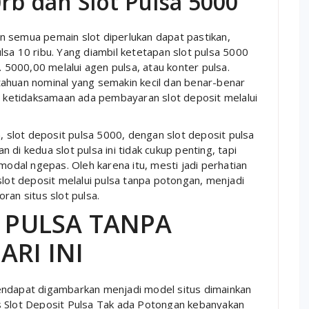
0rb dan Slot Pulsa 5000
n semua pemain slot diperlukan dapat pastikan,
sa 10 ribu. Yang diambil ketetapan slot pulsa 5000
. 5000,00 melalui agen pulsa, atau konter pulsa.
tahuan nominal yang semakin kecil dan benar-benar
i, ketidaksamaan ada pembayaran slot deposit melalui
slot deposit pulsa 5000, dengan slot deposit pulsa
di kedua slot pulsa ini tidak cukup penting, tapi
dal ngepas. Oleh karena itu, mesti jadi perhatian
slot deposit melalui pulsa tanpa potongan, menjadi
ran situs slot pulsa.
T PULSA TANPA
RI INI
endapat digambarkan menjadi model situs dimainkan
s Slot Deposit Pulsa Tak ada Potongan kebanyakan