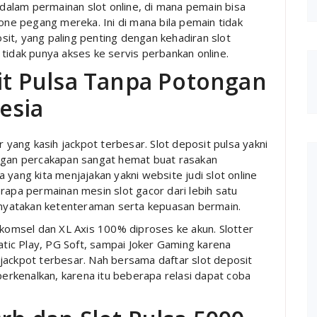
i dalam permainan slot online, di mana pemain bisa
e pegang mereka. Ini di mana bila pemain tidak
it, yang paling penting dengan kehadiran slot
tidak punya akses ke servis perbankan online.
sit Pulsa Tanpa Potongan
esia
r yang kasih jackpot terbesar. Slot deposit pulsa yakni
engan percakapan sangat hemat buat rasakan
 yang kita menjajakan yakni website judi slot online
rapa permainan mesin slot gacor dari lebih satu
a nyatakan ketenteraman serta kepuasan bermain.
lkomsel dan XL Axis 100% diproses ke akun. Slotter
ic Play, PG Soft, sampai Joker Gaming karena
jackpot terbesar. Nah bersama daftar slot deposit
 perkenalkan, karena itu beberapa relasi dapat coba