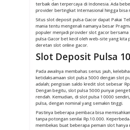
terbaik dan terpercaya di Indonesia. Ada bebe
provider bertingkat Internasional hingga bis
Situs slot deposit pulsa Gacor dapat Pakai Te
mania tentu mengenali namanya besar Pragmat
populer menjadi provider slot gacor bersama 
pulsa Gacor bet kecil oleh web-site yang kita
deretan slot online gacor.
Slot Deposit Pulsa 1
Pada awalnya membahas serius jauh, kelebiha
ketidaksamaan slot pulsa 5000 dengan slot pul
adalah; pengisian saldo kredit slot sebesar Rp
Dengan begitu, slot pulsa 5000 punyai penge
rendah. Kemudian, di slot pulsa 10000 sendir
pulsa, dengan nominal yang semakin tinggi.
Pastinya beberapa pembaca bisa memisahkan, 
tanpa potongan senilai Rp.10.000. Keperbedaan 
membekas buat beberapa pemain slot hanya mo