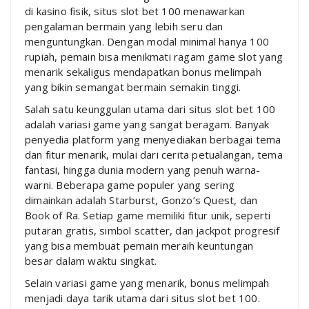
di kasino fisik, situs slot bet 100 menawarkan
pengalaman bermain yang lebih seru dan
menguntungkan. Dengan modal minimal hanya 100
rupiah, pemain bisa menikmati ragam game slot yang
menarik sekaligus mendapatkan bonus melimpah
yang bikin semangat bermain semakin tinggi.
Salah satu keunggulan utama dari situs slot bet 100
adalah variasi game yang sangat beragam. Banyak
penyedia platform yang menyediakan berbagai tema
dan fitur menarik, mulai dari cerita petualangan, tema
fantasi, hingga dunia modern yang penuh warna-
warni. Beberapa game populer yang sering
dimainkan adalah Starburst, Gonzo’s Quest, dan
Book of Ra. Setiap game memiliki fitur unik, seperti
putaran gratis, simbol scatter, dan jackpot progresif
yang bisa membuat pemain meraih keuntungan
besar dalam waktu singkat.
Selain variasi game yang menarik, bonus melimpah
menjadi daya tarik utama dari situs slot bet 100.