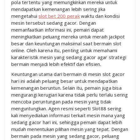
pola tertentu yang memungkinkan mereka untuk
mendapatkan kemenangan lebih sering jika
mengetahui
slot bet 200 perak
waktu dan kondisi
mesin tersebut sedang gacor. Dengan
memanfaatkan informasi ini, pemain dapat
meningkatkan peluang mereka untuk meraih jackpot
besar dan keuntungan maksimal saat bermain slot
online. Oleh karena itu, penting untuk memahami
karakteristik mesin yang sedang gacor agar strategi
bermain menjadi lebih efektif dan efisien.
Keuntungan utama dari bermain di mesin slot gacor
hari ini adalah peluang besar untuk mendapatkan
kemenangan beruntun. Selain itu, pemain juga bisa
mengurangi kerugian karena tidak perlu terlalu sering
mencoba peruntungan pada mesin yang tidak
menguntungkan. Agen resmi seperti Slot88 sering
kali menyediakan informasi terkait mesin mana yang
sedang gacor hari ini, sehingga pemain dapat lebih
mudah menentukan pilihan mesin yang tepat. Dengan
bermain pada mesin yang sedang gacor, peluang