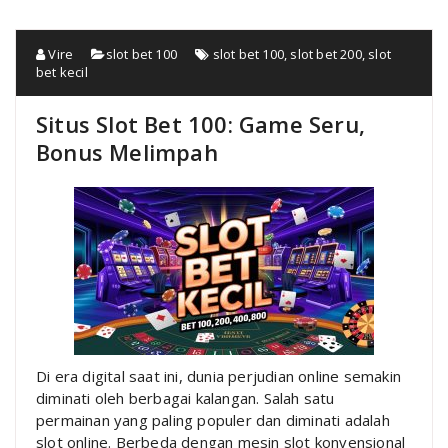
Vire
slot bet 100
slot bet 100
,
slot bet 200
,
slot
bet kecil
Situs Slot Bet 100: Game Seru,
Bonus Melimpah
Di era digital saat ini, dunia perjudian online semakin
diminati oleh berbagai kalangan. Salah satu
permainan yang paling populer dan diminati adalah
slot online. Berbeda dengan mesin slot konvensional