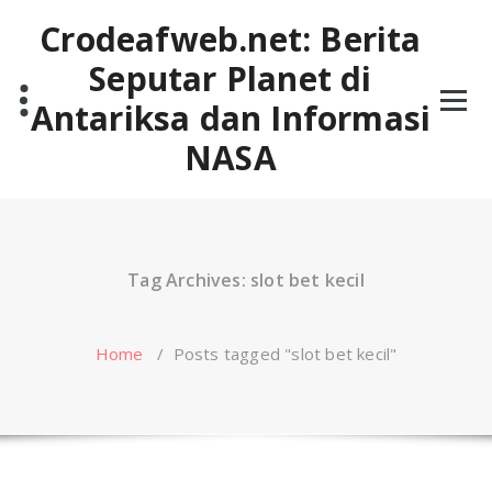
Skip
Crodeafweb.net: Berita
to
content
Seputar Planet di
Antariksa dan Informasi
NASA
Tag Archives: slot bet kecil
Home
/
Posts tagged "slot bet kecil"