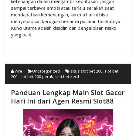
ketenangan dalam mengambil keputusan. Jangan
sampai terbawa emosi atau terlalu serakah saat
mendapatkan kemenangan, karena hal ini bisa
menyebabkan kerugian besar di putaran berikutnya.
Kunci utama adalah disiplin dan pengelolaan risiko
yang baik.
Vire
Uncategorized
situs slot bet 200
,
slot bet
200
,
slot bet 200 perak
,
slot bet kecil
Panduan Lengkap Main Slot Gacor
Hari Ini dari Agen Resmi Slot88