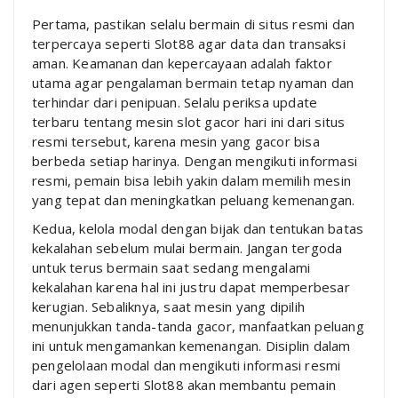
Pertama, pastikan selalu bermain di situs resmi dan
terpercaya seperti Slot88 agar data dan transaksi
aman. Keamanan dan kepercayaan adalah faktor
utama agar pengalaman bermain tetap nyaman dan
terhindar dari penipuan. Selalu periksa update
terbaru tentang mesin slot gacor hari ini dari situs
resmi tersebut, karena mesin yang gacor bisa
berbeda setiap harinya. Dengan mengikuti informasi
resmi, pemain bisa lebih yakin dalam memilih mesin
yang tepat dan meningkatkan peluang kemenangan.
Kedua, kelola modal dengan bijak dan tentukan batas
kekalahan sebelum mulai bermain. Jangan tergoda
untuk terus bermain saat sedang mengalami
kekalahan karena hal ini justru dapat memperbesar
kerugian. Sebaliknya, saat mesin yang dipilih
menunjukkan tanda-tanda gacor, manfaatkan peluang
ini untuk mengamankan kemenangan. Disiplin dalam
pengelolaan modal dan mengikuti informasi resmi
dari agen seperti Slot88 akan membantu pemain