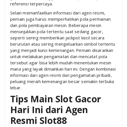
referensi terpercaya.
Selain memanfaatkan informasi dari agen resmi,
pemain juga harus memperhatikan pola permainan
dan pola pembayaran mesin. Beberapa mesin
menunjukkan pola tertentu saat sedang gacor,
seperti sering memberikan jackpot kecil secara
berurutan atau sering mengeluarkan simbol tertentu
yang menjadi kunci kemenangan. Pemain disarankan
untuk melakukan pengamatan dan mencatat pola
tersebut agar bisa lebih mudah menentukan mesin
mana yang layak dimainkan hari ini. Dengan kombinasi
informasi dari agen resmi dan pengamatan pribadi,
peluang meraih kemenangan besar semakin terbuka
lebar.
Tips Main Slot Gacor
Hari Ini dari Agen
Resmi Slot88