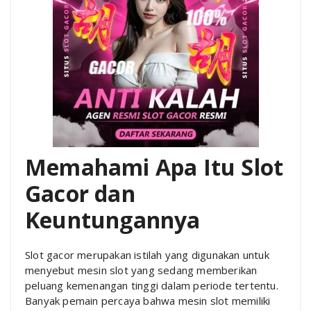
Memahami Apa Itu Slot
Gacor dan
Keuntungannya
Slot gacor merupakan istilah yang digunakan untuk
menyebut mesin slot yang sedang memberikan
peluang kemenangan tinggi dalam periode tertentu.
Banyak pemain percaya bahwa mesin slot memiliki