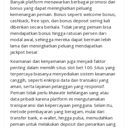
Banyak platform menawarkan berbagai promosi dan
bonus yang dapat meningkatkan peluang
kemenangan pemain. Bonus seperti welcome bonus,
cashback, free spin, dan bonus deposit sering kali
diberikan secara berkala. Tidak jarang pemain bisa
mendapatkan bonus hingga ratusan persen dari
modal awal, sehingga mereka dapat bermain lebih
lama dan meningkatkan peluang mendapatkan
jackpot besar.
Keamanan dan kenyamanan juga menjadi faktor
penting dalam memilih situs slot bet 100. Situs yang
terpercaya biasanya menyediakan sistem keamanan
canggih, seperti enkripsi data dan transaksi yang
aman, serta layanan pelanggan yang responsif.
Pemain tidak perlu khawatir kehilangan uang atau
data pribadi karena platform ini mengutamakan
transparansi dan kepercayaan pengguna. Selain itu,
metode pembayaran yang beragam, mulai dari
transfer bank, e-wallet, hingga pulsa, memudahkan
pemain untuk melakukan deposit dan penarikan uang