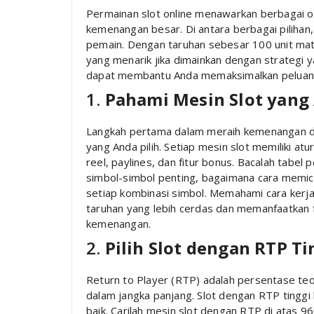
Permainan slot online menawarkan berbagai o
kemenangan besar. Di antara berbagai pilihan
pemain. Dengan taruhan sebesar 100 unit mata
yang menarik jika dimainkan dengan strategi y
dapat membantu Anda memaksimalkan peluang
1.
Pahami Mesin Slot yang
Langkah pertama dalam meraih kemenangan di
yang Anda pilih. Setiap mesin slot memiliki at
reel, paylines, dan fitur bonus. Bacalah tab
simbol-simbol penting, bagaimana cara memic
setiap kombinasi simbol. Memahami cara ker
taruhan yang lebih cerdas dan memanfaatkan f
kemenangan.
2.
Pilih Slot dengan RTP Ti
Return to Player (RTP) adalah persentase teo
dalam jangka panjang. Slot dengan RTP tingg
baik. Carilah mesin slot dengan RTP di atas 