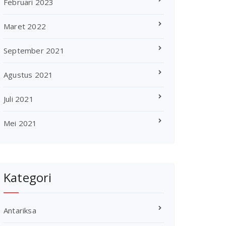
Februari 2023
Maret 2022
September 2021
Agustus 2021
Juli 2021
Mei 2021
Kategori
Antariksa