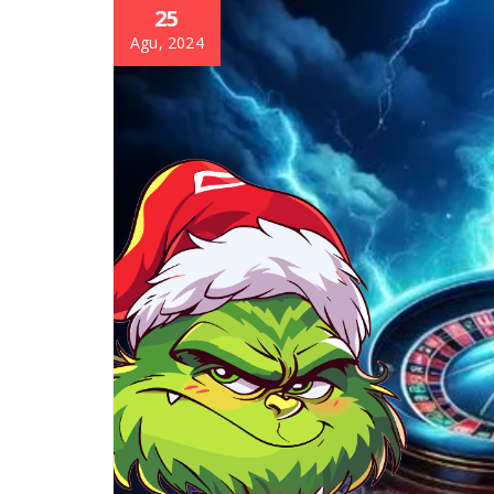
25
Agu, 2024