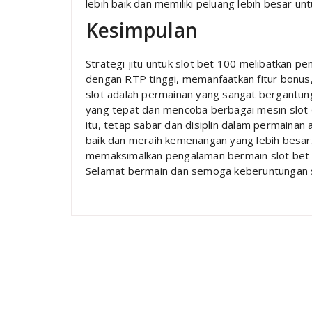
lebih baik dan memiliki peluang lebih besar u
Kesimpulan
Strategi jitu untuk slot bet 100 melibatkan p
dengan RTP tinggi, memanfaatkan fitur bonus,
slot adalah permainan yang sangat bergantun
yang tepat dan mencoba berbagai mesin slot 
itu, tetap sabar dan disiplin dalam permain
baik dan meraih kemenangan yang lebih besar.
memaksimalkan pengalaman bermain slot bet 
Selamat bermain dan semoga keberuntungan s