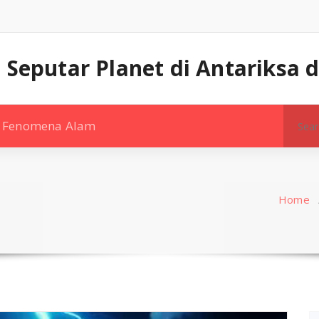
 Seputar Planet di Antariksa
Search
Fenomena Alam
for:
Home