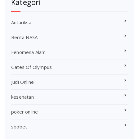
Kategori
Antariksa
Berita NASA
Fenomena Alam
Gates Of Olympus
Judi Online
kesehatan
poker online
sbobet