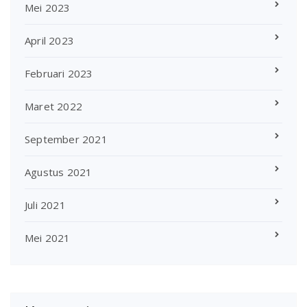
Mei 2023
April 2023
Februari 2023
Maret 2022
September 2021
Agustus 2021
Juli 2021
Mei 2021