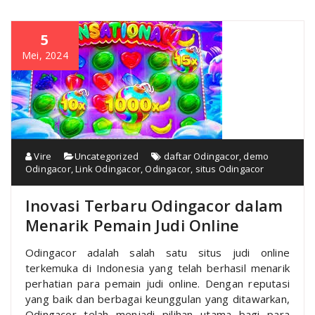
5
Mei, 2024
Vire
Uncategorized
daftar Odingacor
,
demo
Odingacor
,
Link Odingacor
,
Odingacor
,
situs Odingacor
Inovasi Terbaru Odingacor dalam
Menarik Pemain Judi Online
Odingacor adalah salah satu situs judi online
terkemuka di Indonesia yang telah berhasil menarik
perhatian para pemain judi online. Dengan reputasi
yang baik dan berbagai keunggulan yang ditawarkan,
Odingacor telah menjadi pilihan utama bagi para