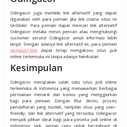
Odingacor juga memiliki link alternatif yang dapat
digunakan oleh para pemain jika link utama situs ini
terblokir. Para pemain dapat mencari link alternatif
Odingacor melalui mesin pencari atau menghubungi
customer service Odingacor untuk informasi lebih
lanjut. Dengan adanya link alternatif ini, para pemain
olympus1000
dapat tetap mengakses situs judi
online terkemuka ini tanpa adanya hambatan.
Kesimpulan
Odingacor merupakan salah satu situs judi online
terkemuka di Indonesia yang menawarkan berbagai
permainan menarik dan bonus yang menggiurkan
bagi para pemain. Dengan fitur demo, proses
pendaftaran yang mudah, tampilan situs yang user-
friendly, dan link alternatif yang tersedia, Odingacor
menjadi pilihan ideal bagi para pecinta judi online di
Indonesia. Jadi, jangan ragu untuk bergabung di