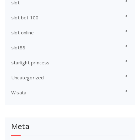
slot
slot bet 100
slot online
slot88
starlight princess
Uncategorized
Wisata
Meta