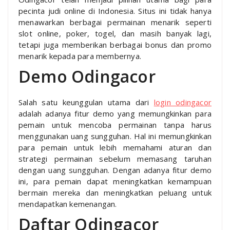
pecinta judi online di Indonesia. Situs ini tidak hanya
menawarkan berbagai permainan menarik seperti
slot online, poker, togel, dan masih banyak lagi,
tetapi juga memberikan berbagai bonus dan promo
menarik kepada para membernya.
Demo Odingacor
Salah satu keunggulan utama dari
login odingacor
adalah adanya fitur demo yang memungkinkan para
pemain untuk mencoba permainan tanpa harus
menggunakan uang sungguhan. Hal ini memungkinkan
para pemain untuk lebih memahami aturan dan
strategi permainan sebelum memasang taruhan
dengan uang sungguhan. Dengan adanya fitur demo
ini, para pemain dapat meningkatkan kemampuan
bermain mereka dan meningkatkan peluang untuk
mendapatkan kemenangan.
Daftar Odingacor