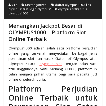
Vire
Uncategorized
daftar olympus1000
,
link
olympus1000
,
login olympus1000
,
olympus 1000
,
situs
olympus1000
Menangkan Jackpot Besar di
OLYMPUS1000 – Platform Slot
Online Terbaik
Olympus1000 adalah salah satu platform perjudian
online yang terkenal menyediakan berbagai jenis
permainan slot, termasuk Gates of Olympus atau
Olympus X1000.
olympus slot
Dengan salah satu
fitur unggulannya, yaitu Menang X1000, platform ini
telah menjadi pilihan utama bagi para pecinta judi
online di seluruh dunia.
Platform Perjudian
Online Terbaik untuk