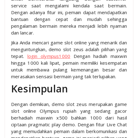
service saat mengalami kendala saat bermain.
Dengan adanya fitur ini, pemain dapat mendapatkan
bantuan dengan cepat dan mudah sehingga
pengalaman bermain mereka menjadi lebih nyaman
dan lancar.
Jika Anda mencari game slot online yang menarik dan
menguntungkan, demo slot zeus adalah pilihan yang
tepat.
login olympus1000
Dengan hadiah maxwin
hingga 1000 kali lipat, pemain memiliki kesempatan
untuk membawa pulang kemenangan besar dan
merasakan sensasi bermain yang tak terlupakan.
Kesimpulan
Dengan demikian, demo slot zeus merupakan game
slot online Olympus rupiah yang sedang gacor
berhadiah maxwin x500 bahkan 1000 dari hasil
ciptaan pragmatic play demo. Dengan fitur Live Chat
yang memudahkan pemain dalam berkomunikasi dan
mendapatkan bantuan, game ini menjadi pilihan yang