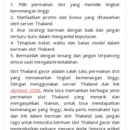
1. Pilih permainan slot yang memiliki tingkat
kemenangan tinggi.
2. Manfaatkan promo dan bonus yang ditawarkan
oleh server Thailand.
3. Atur strategi bermain dengan baik dan jangan
terburu-buru dalam mengambil keputusan.
4. Tetapkan batas waktu dan batas modal dalam
bermain slot Thailand.
5. Bermainlah dengan tenang dan jangan terpancing
emosi saat mengalami kekalahan.
Slot Thailand gacor adalah salah satu permainan slot
yang menawarkan tingkat kemenangan tinggi.
Dengan menggunakan server Thailand dan link
olympus 1000
, Anda bisa memainkan berbagai jenis
permainan slot Thailand yang menarik dan
mengasyikkan. Namun, untuk bisa mendapatkan
kemenangan yang tinggi, Anda perlu memahami tips
dan trik dalam bermain slot Thailand. Jadi, jangan
ragu untuk mencoba bermain slot Thailand gacor dan
meningkatkan peluang menang Anda! Semoga artikel