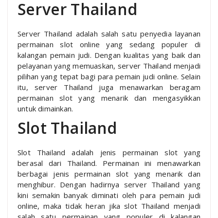
Server Thailand
Server Thailand adalah salah satu penyedia layanan
permainan slot online yang sedang populer di
kalangan pemain judi. Dengan kualitas yang baik dan
pelayanan yang memuaskan, server Thailand menjadi
pilihan yang tepat bagi para pemain judi online. Selain
itu, server Thailand juga menawarkan beragam
permainan slot yang menarik dan mengasyikkan
untuk dimainkan.
Slot Thailand
Slot Thailand adalah jenis permainan slot yang
berasal dari Thailand. Permainan ini menawarkan
berbagai jenis permainan slot yang menarik dan
menghibur. Dengan hadirnya server Thailand yang
kini semakin banyak diminati oleh para pemain judi
online, maka tidak heran jika slot Thailand menjadi
salah satu permainan yang populer di kalangan