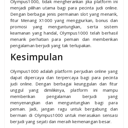
Olympus1000, tidak mengherankan jika platform ini
menjadi pilihan utama bagi para pecinta judi online.
Dengan berbagai jenis permainan slot yang menarik,
fitur Menang X1000 yang menggiurkan, bonus dan
promosi yang menguntungkan, serta sistem
keamanan yang handal, Olympus1000 telah berhasil
menarik perhatian para pemain dan memberikan
pengalaman berjudi yang tak terlupakan.
Kesimpulan
Olympus1000 adalah platform perjudian online yang
dapat dipercaya dan terpercaya bagi para pecinta
judi online. Dengan berbagai keunggulan dan fitur
unggul yang dimilikinya, platform ini mampu
memberikan pengalaman berjudi yang
menyenangkan dan menguntungkan bagi para
pemain. Jadi, jangan ragu untuk bergabung dan
bermain di Olympus1000 untuk merasakan sensasi
berjudi yang sejati dan meraih kemenangan besar.