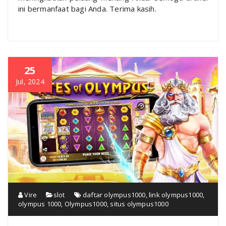
ini bermanfaat bagi Anda. Terima kasih.
25
Jul, 2024
Vire
slot
daftar olympus1000
,
link olympus1000
,
olympus 1000
,
Olympus1000
,
situs olympus1000