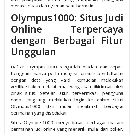
merasa puas dan nyaman saat bermain.
Olympus1000: Situs Judi
Online Terpercaya
dengan Berbagai Fitur
Unggulan
Daftar Olympus1000 sangatlah mudah dan cepat.
Pengguna hanya perlu mengisi formulir pendaftaran
dengan data yang valid, kemudian melakukan
verifikasi akun melalui email yang akan dikirimkan oleh
pihak situs. Setelah akun terverifikasi, pengguna
dapat langsung melakukan login ke dalam situs
Olympus1000 dan mulai menikmati berbagai
permainan yang disediakan.
Situs Olympus1000 menyediakan berbagai macam
permainan judi online yang menarik, mulai dari poker,