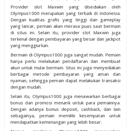
Provider slot Maxwin yang disediakan oleh
Olympus1000 merupakan yang terbaik di Indonesia.
Dengan kualitas grafis yang tinggi dan gameplay
yang lancar, pemain akan merasa puas saat bermain
di situs ini. Selain itu, provider slot Maxwin juga
terkenal dengan pembayaran yang besar dan jackpot
yang menggiurkan.
Bermain di Olympus1000 juga sangat mudah. Pemain
hanya perlu melakukan pendaftaran dan membuat
akun untuk mulai bermain. Situs ini juga menyediakan
berbagai metode pembayaran yang aman dan
nyaman, sehingga pemain dapat melakukan transaksi
dengan mudah.
Selain itu, Olympus1000 juga menawarkan berbagai
bonus dan promosi menarik untuk para pemainnya.
Dengan adanya bonus deposit, cashback, dan lain
sebagainya, pemain memiliki kesempatan untuk
mendapatkan kemenangan yang lebih besar.