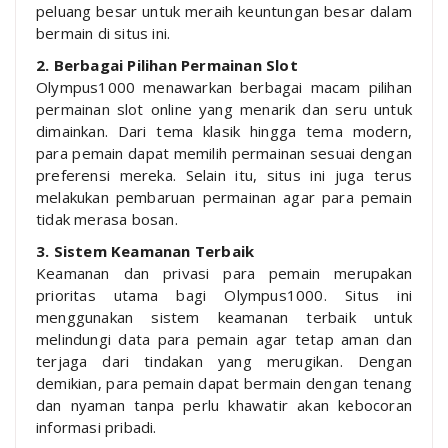
peluang besar untuk meraih keuntungan besar dalam
bermain di situs ini.
2. Berbagai Pilihan Permainan Slot
Olympus1000 menawarkan berbagai macam pilihan
permainan slot online yang menarik dan seru untuk
dimainkan. Dari tema klasik hingga tema modern,
para pemain dapat memilih permainan sesuai dengan
preferensi mereka. Selain itu, situs ini juga terus
melakukan pembaruan permainan agar para pemain
tidak merasa bosan.
3. Sistem Keamanan Terbaik
Keamanan dan privasi para pemain merupakan
prioritas utama bagi Olympus1000. Situs ini
menggunakan sistem keamanan terbaik untuk
melindungi data para pemain agar tetap aman dan
terjaga dari tindakan yang merugikan. Dengan
demikian, para pemain dapat bermain dengan tenang
dan nyaman tanpa perlu khawatir akan kebocoran
informasi pribadi.