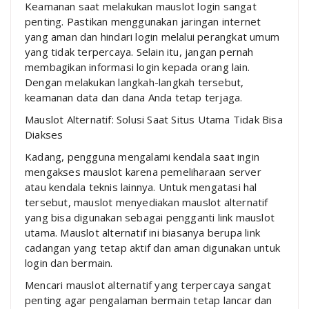
Keamanan saat melakukan mauslot login sangat
penting. Pastikan menggunakan jaringan internet
yang aman dan hindari login melalui perangkat umum
yang tidak terpercaya. Selain itu, jangan pernah
membagikan informasi login kepada orang lain.
Dengan melakukan langkah-langkah tersebut,
keamanan data dan dana Anda tetap terjaga.
Mauslot Alternatif: Solusi Saat Situs Utama Tidak Bisa
Diakses
Kadang, pengguna mengalami kendala saat ingin
mengakses mauslot karena pemeliharaan server
atau kendala teknis lainnya. Untuk mengatasi hal
tersebut, mauslot menyediakan mauslot alternatif
yang bisa digunakan sebagai pengganti link mauslot
utama. Mauslot alternatif ini biasanya berupa link
cadangan yang tetap aktif dan aman digunakan untuk
login dan bermain.
Mencari mauslot alternatif yang terpercaya sangat
penting agar pengalaman bermain tetap lancar dan