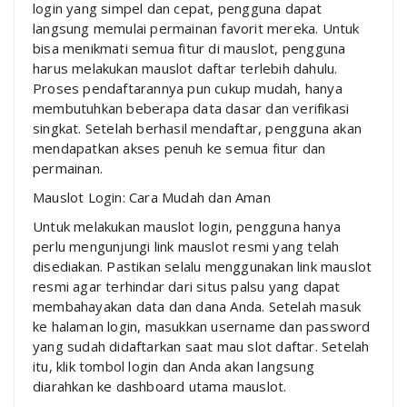
login yang simpel dan cepat, pengguna dapat
langsung memulai permainan favorit mereka. Untuk
bisa menikmati semua fitur di mauslot, pengguna
harus melakukan mauslot daftar terlebih dahulu.
Proses pendaftarannya pun cukup mudah, hanya
membutuhkan beberapa data dasar dan verifikasi
singkat. Setelah berhasil mendaftar, pengguna akan
mendapatkan akses penuh ke semua fitur dan
permainan.
Mauslot Login: Cara Mudah dan Aman
Untuk melakukan mauslot login, pengguna hanya
perlu mengunjungi link mauslot resmi yang telah
disediakan. Pastikan selalu menggunakan link mauslot
resmi agar terhindar dari situs palsu yang dapat
membahayakan data dan dana Anda. Setelah masuk
ke halaman login, masukkan username dan password
yang sudah didaftarkan saat mau slot daftar. Setelah
itu, klik tombol login dan Anda akan langsung
diarahkan ke dashboard utama mauslot.