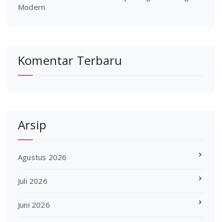
Modern
Komentar Terbaru
Arsip
Agustus 2026
Juli 2026
Juni 2026