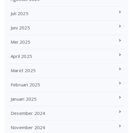
Juli 2025
Juni 2025
Mei 2025
April 2025
Maret 2025
Februari 2025
Januari 2025
Desember 2024
November 2024