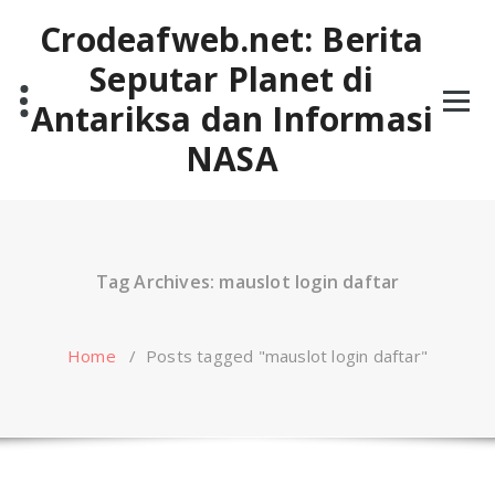
Skip
Crodeafweb.net: Berita
to
content
Seputar Planet di
Antariksa dan Informasi
NASA
Tag Archives: mauslot login daftar
Home
/
Posts tagged "mauslot login daftar"