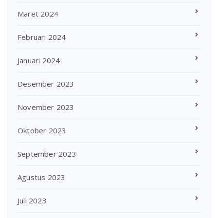
Maret 2024
Februari 2024
Januari 2024
Desember 2023
November 2023
Oktober 2023
September 2023
Agustus 2023
Juli 2023