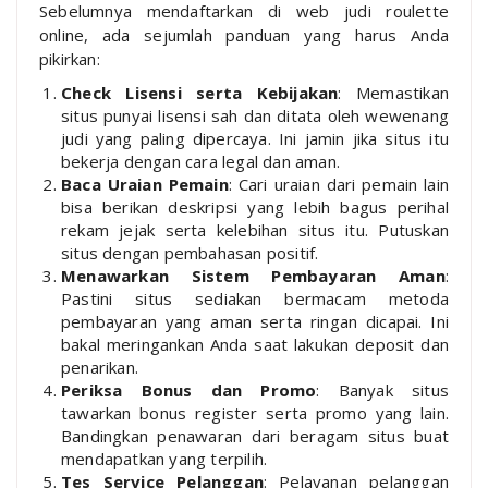
Sebelumnya mendaftarkan di web judi roulette
online, ada sejumlah panduan yang harus Anda
pikirkan:
Check Lisensi serta Kebijakan
: Memastikan
situs punyai lisensi sah dan ditata oleh wewenang
judi yang paling dipercaya. Ini jamin jika situs itu
bekerja dengan cara legal dan aman.
Baca Uraian Pemain
: Cari uraian dari pemain lain
bisa berikan deskripsi yang lebih bagus perihal
rekam jejak serta kelebihan situs itu. Putuskan
situs dengan pembahasan positif.
Menawarkan Sistem Pembayaran Aman
:
Pastini situs sediakan bermacam metoda
pembayaran yang aman serta ringan dicapai. Ini
bakal meringankan Anda saat lakukan deposit dan
penarikan.
Periksa Bonus dan Promo
: Banyak situs
tawarkan bonus register serta promo yang lain.
Bandingkan penawaran dari beragam situs buat
mendapatkan yang terpilih.
Tes Service Pelanggan
: Pelayanan pelanggan