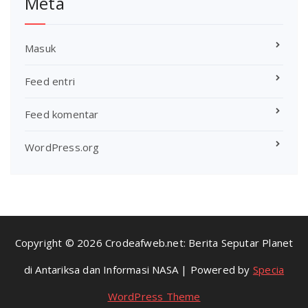
Meta
Masuk
Feed entri
Feed komentar
WordPress.org
Copyright © 2026 Crodeafweb.net: Berita Seputar Planet
di Antariksa dan Informasi NASA | Powered by
Specia
WordPress Theme