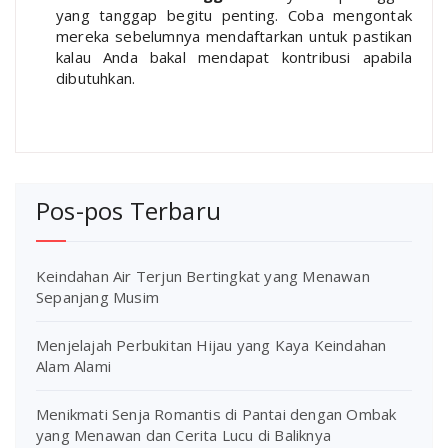
yang tanggap begitu penting. Coba mengontak
mereka sebelumnya mendaftarkan untuk pastikan
kalau Anda bakal mendapat kontribusi apabila
dibutuhkan.
Pos-pos Terbaru
Keindahan Air Terjun Bertingkat yang Menawan
Sepanjang Musim
Menjelajah Perbukitan Hijau yang Kaya Keindahan
Alam Alami
Menikmati Senja Romantis di Pantai dengan Ombak
yang Menawan dan Cerita Lucu di Baliknya