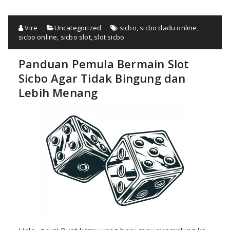
Vire
Uncategorized
sicbo
,
sicbo dadu online
,
sicbo online
,
sicbo slot
,
slot sicbo
Panduan Pemula Bermain Slot
Sicbo Agar Tidak Bingung dan
Lebih Menang