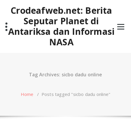
Skip
Crodeafweb.net: Berita
to
content
Seputar Planet di
Antariksa dan Informasi
NASA
Tag Archives: sicbo dadu online
Home
/
Posts tagged "sicbo dadu online"