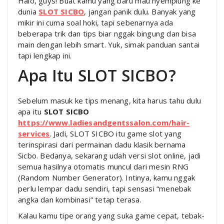
Halo, guys! Buat kamu yang baru mau nyemplung ke
dunia
SLOT SICBO
, jangan panik dulu. Banyak yang
mikir ini cuma soal hoki, tapi sebenarnya ada
beberapa trik dan tips biar nggak bingung dan bisa
main dengan lebih smart. Yuk, simak panduan santai
tapi lengkap ini.
Apa Itu SLOT SICBO?
Sebelum masuk ke tips menang, kita harus tahu dulu
apa itu
SLOT SICBO
https://www.ladiesandgentssalon.com/hair-
services
. Jadi, SLOT SICBO itu game slot yang
terinspirasi dari permainan dadu klasik bernama
Sicbo. Bedanya, sekarang udah versi slot online, jadi
semua hasilnya otomatis muncul dari mesin RNG
(Random Number Generator). Intinya, kamu nggak
perlu lempar dadu sendiri, tapi sensasi “menebak
angka dan kombinasi” tetap terasa.
Kalau kamu tipe orang yang suka game cepat, tebak-