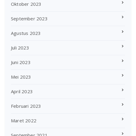
Oktober 2023
September 2023
Agustus 2023
Juli 2023
Juni 2023
Mei 2023
April 2023
Februari 2023
Maret 2022
September 2021