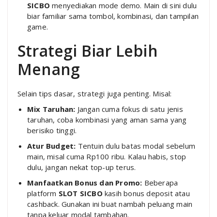
SICBO
menyediakan mode demo. Main di sini dulu
biar familiar sama tombol, kombinasi, dan tampilan
game.
Strategi Biar Lebih
Menang
Selain tips dasar, strategi juga penting. Misal:
Mix Taruhan:
Jangan cuma fokus di satu jenis
taruhan, coba kombinasi yang aman sama yang
berisiko tinggi.
Atur Budget:
Tentuin dulu batas modal sebelum
main, misal cuma Rp100 ribu. Kalau habis, stop
dulu, jangan nekat top-up terus.
Manfaatkan Bonus dan Promo:
Beberapa
platform
SLOT SICBO
kasih bonus deposit atau
cashback. Gunakan ini buat nambah peluang main
tanpa keluar modal tambahan.