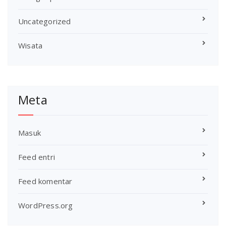
Uncategorized
Wisata
Meta
Masuk
Feed entri
Feed komentar
WordPress.org