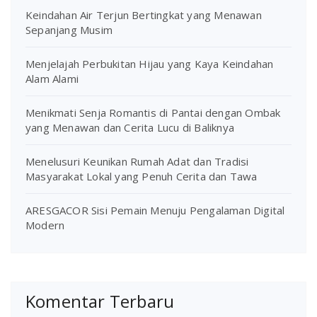
Keindahan Air Terjun Bertingkat yang Menawan
Sepanjang Musim
Menjelajah Perbukitan Hijau yang Kaya Keindahan
Alam Alami
Menikmati Senja Romantis di Pantai dengan Ombak
yang Menawan dan Cerita Lucu di Baliknya
Menelusuri Keunikan Rumah Adat dan Tradisi
Masyarakat Lokal yang Penuh Cerita dan Tawa
ARESGACOR Sisi Pemain Menuju Pengalaman Digital
Modern
Komentar Terbaru