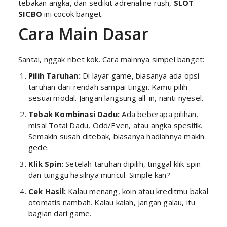
tebakan angka, dan sedikit adrenaline rush,
SLOT
SICBO
ini cocok banget.
Cara Main Dasar
Santai, nggak ribet kok. Cara mainnya simpel banget:
Pilih Taruhan:
Di layar game, biasanya ada opsi
taruhan dari rendah sampai tinggi. Kamu pilih
sesuai modal. Jangan langsung all-in, nanti nyesel.
Tebak Kombinasi Dadu:
Ada beberapa pilihan,
misal Total Dadu, Odd/Even, atau angka spesifik.
Semakin susah ditebak, biasanya hadiahnya makin
gede.
Klik Spin:
Setelah taruhan dipilih, tinggal klik spin
dan tunggu hasilnya muncul. Simple kan?
Cek Hasil:
Kalau menang, koin atau kreditmu bakal
otomatis nambah. Kalau kalah, jangan galau, itu
bagian dari game.