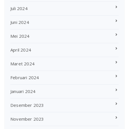
Juli 2024
Juni 2024
Mei 2024
April 2024
Maret 2024
Februari 2024
Januari 2024
Desember 2023
November 2023