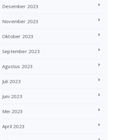
Desember 2023
November 2023
Oktober 2023
September 2023
Agustus 2023
Juli 2023
Juni 2023
Mei 2023
April 2023