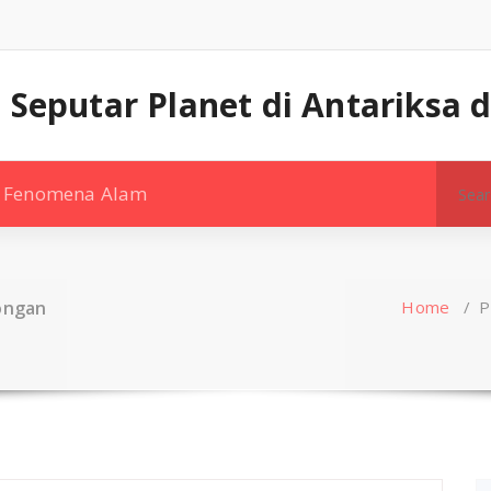
 Seputar Planet di Antariksa
Search
Fenomena Alam
for:
tongan
Home
/
P