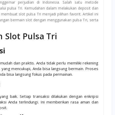
enggemar perjudian di Indonesia. Salah satu metode
lui pulsa Tri. Kemudahan dalam melakukan deposit dan
buat slot pulsa Tri menjadi pilihan favorit. Artikel ini
gan bermain slot dengan menggunakan pulsa Tri, serta
Slot Pulsa Tri
si
udah dan praktis. Anda tidak perlu memiliki rekening
ri yang mencukupi, Anda bisa langsung bermain. Proses
nda bisa langsung fokus pada permainan.
i
ang baik. Setiap transaksi dilakukan dengan enkripsi
aksi Anda terlindungi. Ini memberikan rasa aman dan
sit.