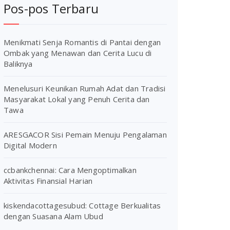
Pos-pos Terbaru
Menikmati Senja Romantis di Pantai dengan
Ombak yang Menawan dan Cerita Lucu di
Baliknya
Menelusuri Keunikan Rumah Adat dan Tradisi
Masyarakat Lokal yang Penuh Cerita dan
Tawa
ARESGACOR Sisi Pemain Menuju Pengalaman
Digital Modern
ccbankchennai: Cara Mengoptimalkan
Aktivitas Finansial Harian
kiskendacottagesubud: Cottage Berkualitas
dengan Suasana Alam Ubud