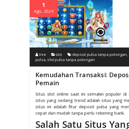
1
Agu, 2024
Vire
slot
deposit pulsa tanpa potongan
,
pulsa
,
slot pulsa tanpa potongan
Kemudahan Transaksi: Deposi
Pemain
Situs slot online saat ini semakin populer d
situs yang sedang trend adalah situs yang me
situs ini adalah fitur deposit pulsa yang 
cepat dan mudah tanpa perlu rekening bank.
Salah Satu Situs Yan