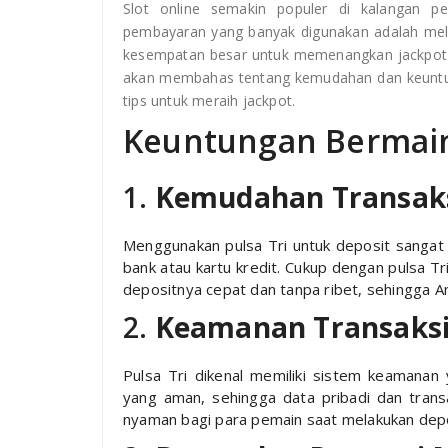
Slot online semakin populer di kalangan p
pembayaran yang banyak digunakan adalah mela
kesempatan besar untuk memenangkan jackpot mem
akan membahas tentang kemudahan dan keuntun
tips untuk meraih jackpot.
Keuntungan Bermain 
1.
Kemudahan Transak
Menggunakan pulsa Tri untuk deposit sangat m
bank atau kartu kredit. Cukup dengan pulsa T
depositnya cepat dan tanpa ribet, sehingga A
2.
Keamanan Transaks
Pulsa Tri dikenal memiliki sistem keamanan y
yang aman, sehingga data pribadi dan trans
nyaman bagi para pemain saat melakukan depo