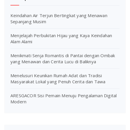
Keindahan Air Terjun Bertingkat yang Menawan
Sepanjang Musim
Menjelajah Perbukitan Hijau yang Kaya Keindahan
Alam Alami
Menikmati Senja Romantis di Pantai dengan Ombak
yang Menawan dan Cerita Lucu di Baliknya
Menelusuri Keunikan Rumah Adat dan Tradisi
Masyarakat Lokal yang Penuh Cerita dan Tawa
ARESGACOR Sisi Pemain Menuju Pengalaman Digital
Modern