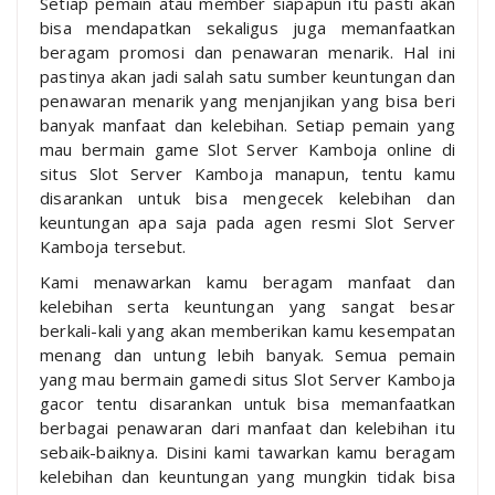
Setiap pemain atau member siapapun itu pasti akan
bisa mendapatkan sekaligus juga memanfaatkan
beragam promosi dan penawaran menarik. Hal ini
pastinya akan jadi salah satu sumber keuntungan dan
penawaran menarik yang menjanjikan yang bisa beri
banyak manfaat dan kelebihan. Setiap pemain yang
mau bermain game Slot Server Kamboja online di
situs Slot Server Kamboja manapun, tentu kamu
disarankan untuk bisa mengecek kelebihan dan
keuntungan apa saja pada agen resmi Slot Server
Kamboja tersebut.
Kami menawarkan kamu beragam manfaat dan
kelebihan serta keuntungan yang sangat besar
berkali-kali yang akan memberikan kamu kesempatan
menang dan untung lebih banyak. Semua pemain
yang mau bermain gamedi situs Slot Server Kamboja
gacor tentu disarankan untuk bisa memanfaatkan
berbagai penawaran dari manfaat dan kelebihan itu
sebaik-baiknya. Disini kami tawarkan kamu beragam
kelebihan dan keuntungan yang mungkin tidak bisa