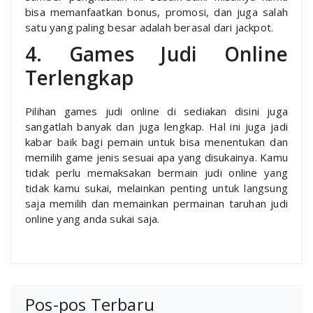
bisa memanfaatkan bonus, promosi, dan juga salah
satu yang paling besar adalah berasal dari jackpot.
4. Games Judi Online
Terlengkap
Pilihan games judi online di sediakan disini juga
sangatlah banyak dan juga lengkap. Hal ini juga jadi
kabar baik bagi pemain untuk bisa menentukan dan
memilih game jenis sesuai apa yang disukainya. Kamu
tidak perlu memaksakan bermain judi online yang
tidak kamu sukai, melainkan penting untuk langsung
saja memilih dan memainkan permainan taruhan judi
online yang anda sukai saja.
Pos-pos Terbaru