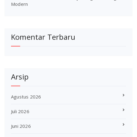
Modern
Komentar Terbaru
Arsip
Agustus 2026
Juli 2026
Juni 2026