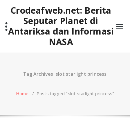
Skip
Crodeafweb.net: Berita
to
content
Seputar Planet di
Antariksa dan Informasi
NASA
Tag Archives: slot starlight princess
Home
/
Posts tagged "slot starlight princess"