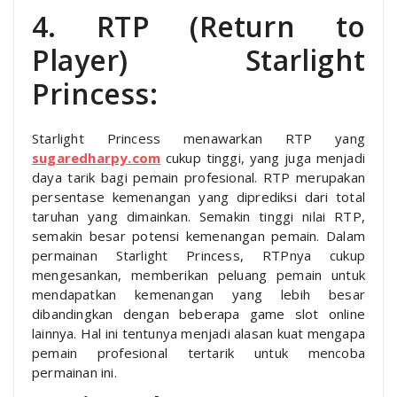
4. RTP (Return to
Player) Starlight
Princess:
Starlight Princess menawarkan RTP yang
sugaredharpy.com
cukup tinggi, yang juga menjadi
daya tarik bagi pemain profesional. RTP merupakan
persentase kemenangan yang diprediksi dari total
taruhan yang dimainkan. Semakin tinggi nilai RTP,
semakin besar potensi kemenangan pemain. Dalam
permainan Starlight Princess, RTPnya cukup
mengesankan, memberikan peluang pemain untuk
mendapatkan kemenangan yang lebih besar
dibandingkan dengan beberapa game slot online
lainnya. Hal ini tentunya menjadi alasan kuat mengapa
pemain profesional tertarik untuk mencoba
permainan ini.