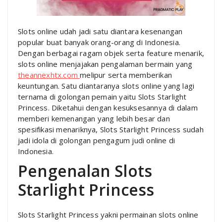
Slots online udah jadi satu diantara kesenangan
popular buat banyak orang-orang di Indonesia.
Dengan berbagai ragam objek serta feature menarik,
slots online menjajakan pengalaman bermain yang
theannexhtx.com
melipur serta memberikan
keuntungan. Satu diantaranya slots online yang lagi
ternama di golongan pemain yaitu Slots Starlight
Princess. Diketahui dengan kesuksesannya di dalam
memberi kemenangan yang lebih besar dan
spesifikasi menariknya, Slots Starlight Princess sudah
jadi idola di golongan pengagum judi online di
Indonesia.
Pengenalan Slots
Starlight Princess
Slots Starlight Princess yakni permainan slots online