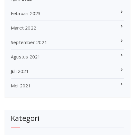
Februari 2023
Maret 2022
September 2021
Agustus 2021
Juli 2021
Mei 2021
Kategori