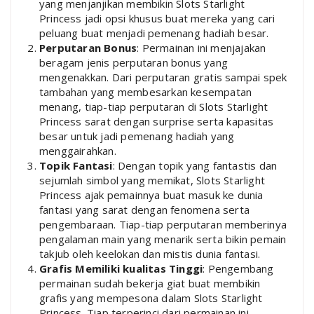
yang menjanjikan membikin Slots Starlight
Princess jadi opsi khusus buat mereka yang cari
peluang buat menjadi pemenang hadiah besar.
Perputaran Bonus
: Permainan ini menjajakan
beragam jenis perputaran bonus yang
mengenakkan. Dari perputaran gratis sampai spek
tambahan yang membesarkan kesempatan
menang, tiap-tiap perputaran di Slots Starlight
Princess sarat dengan surprise serta kapasitas
besar untuk jadi pemenang hadiah yang
menggairahkan.
Topik Fantasi
: Dengan topik yang fantastis dan
sejumlah simbol yang memikat, Slots Starlight
Princess ajak pemainnya buat masuk ke dunia
fantasi yang sarat dengan fenomena serta
pengembaraan. Tiap-tiap perputaran memberinya
pengalaman main yang menarik serta bikin pemain
takjub oleh keelokan dan mistis dunia fantasi.
Grafis Memiliki kualitas Tinggi
: Pengembang
permainan sudah bekerja giat buat membikin
grafis yang mempesona dalam Slots Starlight
Princess. Tiap terperinci dari permainan ini