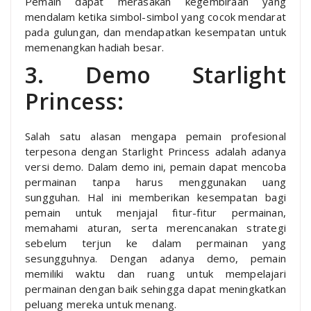
Pemain dapat merasakan kegembiraan yang
mendalam ketika simbol-simbol yang cocok mendarat
pada gulungan, dan mendapatkan kesempatan untuk
memenangkan hadiah besar.
3. Demo Starlight
Princess:
Salah satu alasan mengapa pemain profesional
terpesona dengan Starlight Princess adalah adanya
versi demo. Dalam demo ini, pemain dapat mencoba
permainan tanpa harus menggunakan uang
sungguhan. Hal ini memberikan kesempatan bagi
pemain untuk menjajal fitur-fitur permainan,
memahami aturan, serta merencanakan strategi
sebelum terjun ke dalam permainan yang
sesungguhnya. Dengan adanya demo, pemain
memiliki waktu dan ruang untuk mempelajari
permainan dengan baik sehingga dapat meningkatkan
peluang mereka untuk menang.