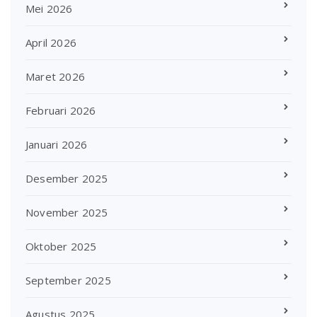
Mei 2026
April 2026
Maret 2026
Februari 2026
Januari 2026
Desember 2025
November 2025
Oktober 2025
September 2025
Agustus 2025