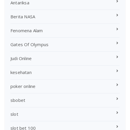
Antariksa
Berita NASA
Fenomena Alam
Gates Of Olympus
Judi Online
kesehatan
poker online
sbobet
slot
slot bet 100