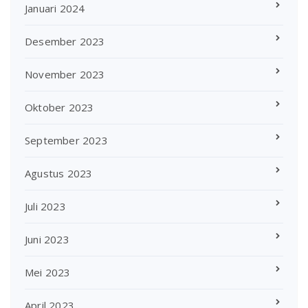
Januari 2024
Desember 2023
November 2023
Oktober 2023
September 2023
Agustus 2023
Juli 2023
Juni 2023
Mei 2023
April 2023