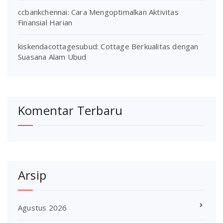
ccbankchennai: Cara Mengoptimalkan Aktivitas
Finansial Harian
kiskendacottagesubud: Cottage Berkualitas dengan
Suasana Alam Ubud
Komentar Terbaru
Arsip
Agustus 2026