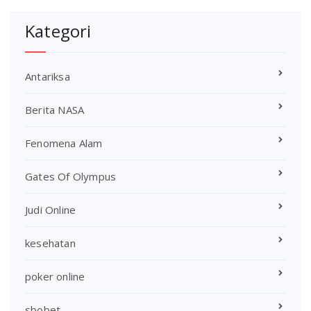
Kategori
Antariksa
Berita NASA
Fenomena Alam
Gates Of Olympus
Judi Online
kesehatan
poker online
sbobet