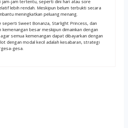
am-jam tertentu, seperti dini hari atau sore
atif lebih rendah. Meskipun belum terbukti secara
embantu meningkatkan peluang menang.
 seperti Sweet Bonanza, Starlight Princess, dan
an kemenangan besar meskipun dimainkan dengan
smi agar semua kemenangan dapat dibayarkan dengan
lot dengan modal kecil adalah kesabaran, strategi
ergesa-gesa.