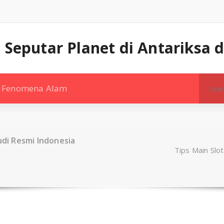
 Seputar Planet di Antariksa
Search
Fenomena Alam
for:
udi Resmi Indonesia
Tips Main Slo