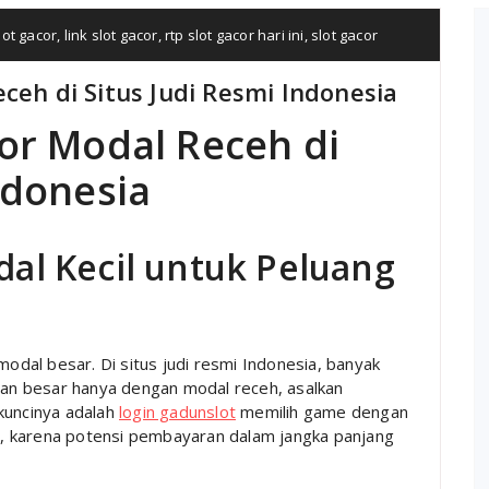
ot gacor
,
link slot gacor
,
rtp slot gacor hari ini
,
slot gacor
ceh di Situs Judi Resmi Indonesia
cor Modal Receh di
ndonesia
l Kecil untuk Peluang
modal besar. Di situs judi resmi Indonesia, banyak
n besar hanya dengan modal receh, asalkan
kuncinya adalah
login gadunslot
memilih game dengan
gi, karena potensi pembayaran dalam jangka panjang