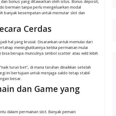
 dan bonus yang ditawarkan oleh situs. Bonus deposit,
ldo bermain tanpa perlu mengeluarkan modal
bih banyak kesempatan untuk memutar slot dan
ecara Cerdas
di hal yang krusial. Disarankan untuk memulai dari
bertahap meningkatkannya ketika permainan mulai
ni bisa berupa munculnya simbol scatter atau wild lebih
ik turun bet”, di mana taruhan dinaikkan setelah
tegi ini bertujuan untuk menjaga saldo tetap stabil
ngan besar.
main dan Game yang
entu dalam permainan slot. Banyak pemain