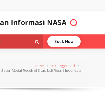
 dan Informasi NASA
Book Now
Home
/
Uncategorized
/
t Gacor Modal Receh di Situs Judi Resmi Indonesia