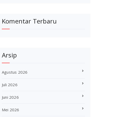
Komentar Terbaru
Arsip
Agustus 2026
Juli 2026
Juni 2026
Mei 2026