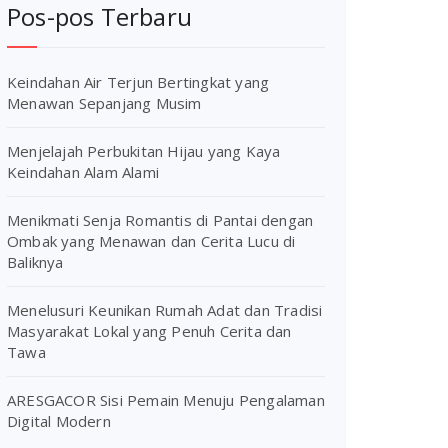
Pos-pos Terbaru
Keindahan Air Terjun Bertingkat yang
Menawan Sepanjang Musim
Menjelajah Perbukitan Hijau yang Kaya
Keindahan Alam Alami
Menikmati Senja Romantis di Pantai dengan
Ombak yang Menawan dan Cerita Lucu di
Baliknya
Menelusuri Keunikan Rumah Adat dan Tradisi
Masyarakat Lokal yang Penuh Cerita dan
Tawa
ARESGACOR Sisi Pemain Menuju Pengalaman
Digital Modern