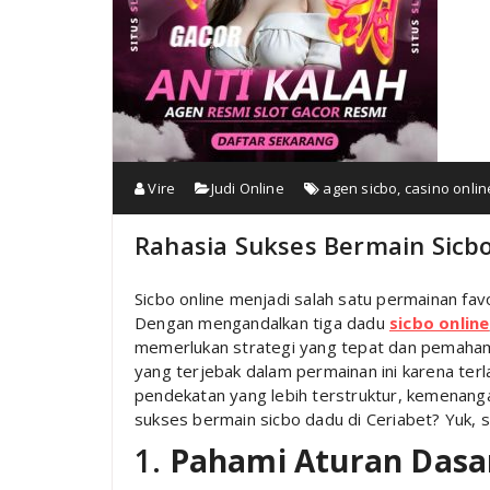
Vire
Judi Online
agen sicbo
,
casino onlin
Rahasia Sukses Bermain Sicbo
Sicbo online menjadi salah satu permainan favor
Dengan mengandalkan tiga dadu
sicbo online
memerlukan strategi yang tepat dan pemaham
yang terjebak dalam permainan ini karena te
pendekatan yang lebih terstruktur, kemenangan 
sukses bermain sicbo dadu di Ceriabet? Yuk, s
1.
Pahami Aturan Dasa