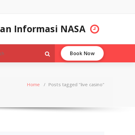
 dan Informasi NASA
Book Now
Home
/
Posts tagged "live casino"