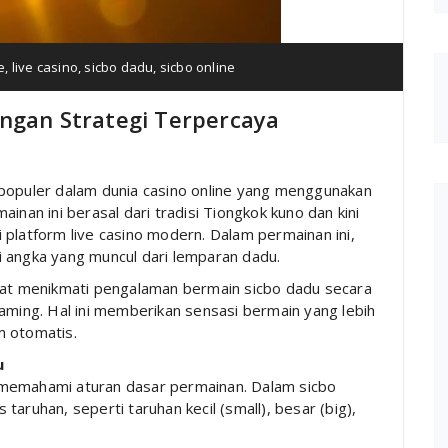
e
,
live casino
,
sicbo dadu
,
sicbo online
engan Strategi Terpercaya
 populer dalam dunia casino online yang menggunakan
mainan ini berasal dari tradisi Tiongkok kuno dan kini
 platform live casino modern. Dalam permainan ini,
 angka yang muncul dari lemparan dadu.
apat menikmati pengalaman bermain sicbo dadu secara
aming. Hal ini memberikan sensasi bermain yang lebih
m otomatis.
u
 memahami aturan dasar permainan. Dalam sicbo
aruhan, seperti taruhan kecil (small), besar (big),