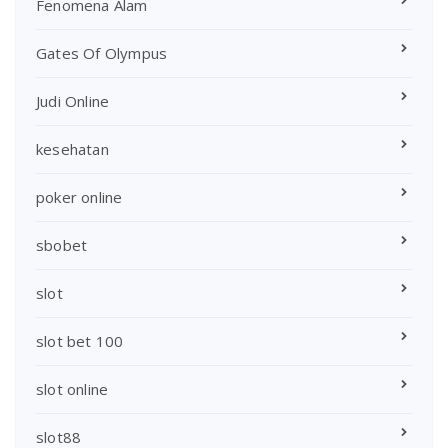
Fenomena Alam
Gates Of Olympus
Judi Online
kesehatan
poker online
sbobet
slot
slot bet 100
slot online
slot88