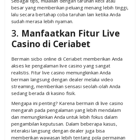
Sebagai tips, mulailah dengan taruhan kecil atau
besar yang memberikan peluang menang lebih tinggi,
lalu secara bertahap coba taruhan lain ketika Anda
sudah merasa lebih nyaman.
3.
Manfaatkan Fitur Live
Casino di Ceriabet
Bermain sicbo online di Ceriabet memberikan Anda
akses ke pengalaman live casino yang sangat
realistis. Fitur live casino memungkinkan Anda
bermain langsung dengan dealer melalui video
streaming, memberikan sensasi seolah-olah Anda
sedang berada di kasino fisik.
Mengapa ini penting? Karena bermain di live casino
mengarah pada pengalaman yang lebih mendalam
dan memungkinkan Anda untuk lebih fokus dalam
pengambilan keputusan. Dalam beberapa kasus,
interaksi langsung dengan dealer juga bisa
memberikan wawasan lebih tentang pola permainan