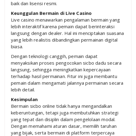
baik dan lisensi resmi.
Keunggulan Bermain di Live Casino
Live casino menawarkan pengalaman bermain yang
lebih interaktif karena pemain dapat berinteraksi
langsung dengan dealer. Hal ini menciptakan suasana
yang lebih realistis dibandingkan permainan digital
biasa.
Dengan teknologi canggih, pemain dapat
menyaksikan proses pengocokan sicbo dadu secara
langsung, sehingga meningkatkan kepercayaan
terhadap hasil permainan. Fitur ini juga membantu
pemain dalam mengamati jalannya permainan secara
lebih detail.
Kesimpulan
Bermain sicbo online tidak hanya mengandalkan
keberuntungan, tetapi juga membutuhkan strategi
yang tepat dan disiplin dalam pengelolaan modal.
Dengan memahami aturan dasar, memilih taruhan
yang bijak, serta bermain di platform terpercaya