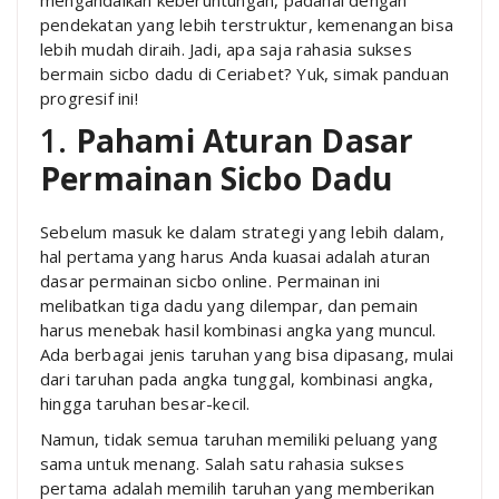
mengandalkan keberuntungan, padahal dengan
pendekatan yang lebih terstruktur, kemenangan bisa
lebih mudah diraih. Jadi, apa saja rahasia sukses
bermain sicbo dadu di Ceriabet? Yuk, simak panduan
progresif ini!
1.
Pahami Aturan Dasar
Permainan Sicbo Dadu
Sebelum masuk ke dalam strategi yang lebih dalam,
hal pertama yang harus Anda kuasai adalah aturan
dasar permainan sicbo online. Permainan ini
melibatkan tiga dadu yang dilempar, dan pemain
harus menebak hasil kombinasi angka yang muncul.
Ada berbagai jenis taruhan yang bisa dipasang, mulai
dari taruhan pada angka tunggal, kombinasi angka,
hingga taruhan besar-kecil.
Namun, tidak semua taruhan memiliki peluang yang
sama untuk menang. Salah satu rahasia sukses
pertama adalah memilih taruhan yang memberikan