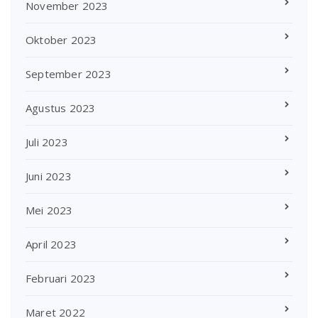
November 2023
Oktober 2023
September 2023
Agustus 2023
Juli 2023
Juni 2023
Mei 2023
April 2023
Februari 2023
Maret 2022