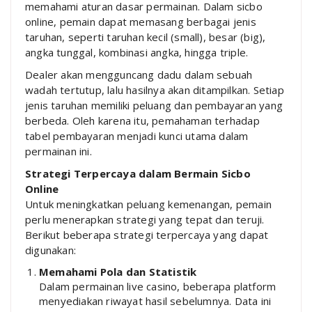
memahami aturan dasar permainan. Dalam sicbo
online, pemain dapat memasang berbagai jenis
taruhan, seperti taruhan kecil (small), besar (big),
angka tunggal, kombinasi angka, hingga triple.
Dealer akan mengguncang dadu dalam sebuah
wadah tertutup, lalu hasilnya akan ditampilkan. Setiap
jenis taruhan memiliki peluang dan pembayaran yang
berbeda. Oleh karena itu, pemahaman terhadap
tabel pembayaran menjadi kunci utama dalam
permainan ini.
Strategi Terpercaya dalam Bermain Sicbo
Online
Untuk meningkatkan peluang kemenangan, pemain
perlu menerapkan strategi yang tepat dan teruji.
Berikut beberapa strategi terpercaya yang dapat
digunakan:
Memahami Pola dan Statistik
Dalam permainan live casino, beberapa platform
menyediakan riwayat hasil sebelumnya. Data ini