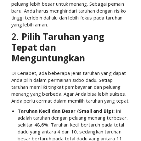
peluang lebih besar untuk menang. Sebagai pemain
baru, Anda harus menghindari taruhan dengan risiko
tinggi terlebih dahulu dan lebih fokus pada taruhan
yang lebih aman.
2.
Pilih Taruhan yang
Tepat dan
Menguntungkan
Di Ceriabet, ada beberapa jenis taruhan yang dapat
Anda pilih dalam permainan sicbo dadu. Setiap
taruhan memiliki tingkat pembayaran dan peluang
menang yang berbeda. Agar Anda bisa lebih sukses,
Anda perlu cermat dalam memilih taruhan yang tepat.
Taruhan Kecil dan Besar (Small and Big):
Ini
adalah taruhan dengan peluang menang terbesar,
sekitar 48,6%. Taruhan kecil bertaruh pada total
dadu yang antara 4 dan 10, sedangkan taruhan
besar bertaruh pada total dadu yang antara 11