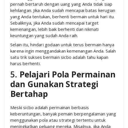
pernah bertaruh dengan uang yang Anda tidak siap
kehilangan. Jika Anda sudah mencapai batas kerugian
yang Anda tentukan, berhenti bermain untuk hari itu.
Sebaliknya, jika Anda sudah mencapai target
kemenangan, lebih baik berhenti dan nikmati
keuntungan yang sudah Anda raih.
Selain itu, hindari godaan untuk terus bermain hanya
karena ingin menggandakan kemenangan Anda. Salah
satu trik sukses bermain sicbo adalah tahu kapan
harus berhenti.
5.
Pelajari Pola Permainan
dan Gunakan Strategi
Bertahap
Meski sicbo adalah permainan berbasis
keberuntungan, banyak pemain berpengalaman yang
menggunakan pola atau strategi tertentu untuk
meningkatkan peluang mereka. Misalnya, jika Anda