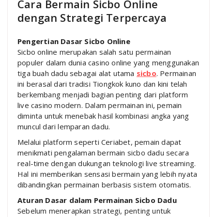
Cara Bermain Sicbo Online
dengan Strategi Terpercaya
Pengertian Dasar Sicbo Online
Sicbo online merupakan salah satu permainan
populer dalam dunia casino online yang menggunakan
tiga buah dadu sebagai alat utama
sicbo
. Permainan
ini berasal dari tradisi Tiongkok kuno dan kini telah
berkembang menjadi bagian penting dari platform
live casino modern. Dalam permainan ini, pemain
diminta untuk menebak hasil kombinasi angka yang
muncul dari lemparan dadu.
Melalui platform seperti Ceriabet, pemain dapat
menikmati pengalaman bermain sicbo dadu secara
real-time dengan dukungan teknologi live streaming.
Hal ini memberikan sensasi bermain yang lebih nyata
dibandingkan permainan berbasis sistem otomatis.
Aturan Dasar dalam Permainan Sicbo Dadu
Sebelum menerapkan strategi, penting untuk