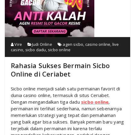
Vire
Judi Online
agen sicbo
,
casino online
,
live
casino
,
sicbo dadu
,
sicbo online
Rahasia Sukses Bermain Sicbo
Online di Ceriabet
Sicbo online menjadi salah satu permainan favorit di
dunia casino online, termasuk di situs Ceriabet.
Dengan mengandalkan tiga dadu
sicbo online
,
permainan ini terlihat sederhana, namun sebenarnya
memerlukan strategi yang tepat dan pemahaman
yang baik agar bisa sukses. Banyak pemain baru yang
terjebak dalam permainan ini karena terlalu